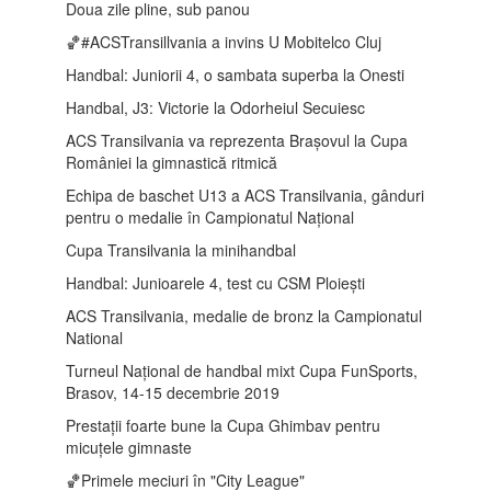
Doua zile pline, sub panou
🏀#ACSTransillvania a invins U Mobitelco Cluj
Handbal: Juniorii 4, o sambata superba la Onesti
Handbal, J3: Victorie la Odorheiul Secuiesc
ACS Transilvania va reprezenta Brașovul la Cupa
României la gimnastică ritmică
Echipa de baschet U13 a ACS Transilvania, gânduri
pentru o medalie în Campionatul Național
Cupa Transilvania la minihandbal
Handbal: Junioarele 4, test cu CSM Ploiești
ACS Transilvania, medalie de bronz la Campionatul
National
Turneul Național de handbal mixt Cupa FunSports,
Brasov, 14-15 decembrie 2019
Prestații foarte bune la Cupa Ghimbav pentru
micuțele gimnaste
🏀Primele meciuri în "City League"