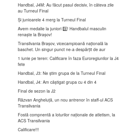
Handbal, J4M: Au făcut pasul decisiv, în câteva zile
au Turneul Final
Și junioarele 4 merg la Turneul Final
Avem medalie la juniori 3️⃣! Handbalul masculin
renaște la Brașov!
Transilvania Brașov, vicecampioană națională la
baschet. Un singur punct ne-a despărțit de aur
1 iunie pe teren: Calificare în faza Euroregiunilor la J4
fete
Handbal, J3: Ne știm grupa de la Turneul Final
Handbal, J4: Am câștigat grupa cu 4 din 4
Final de sezon la J2
Răzvan Angheluță, un nou antrenor în staff-ul ACS
Transilvania
Fostă compnentă a loturilor naționale de atletism, la
ACS Transilvania
Calificare!!!