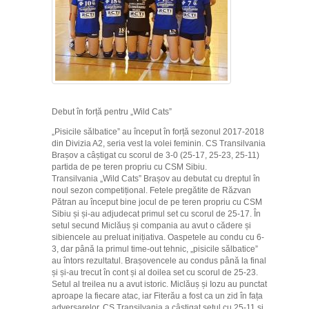
Debut în forță pentru „Wild Cats”
„Pisicile sălbatice” au început în forță sezonul 2017-2018
din Divizia A2, seria vest la volei feminin. CS Transilvania
Brașov
a câștigat cu scorul de 3-0 (25-17, 25-23, 25-11)
partida de pe teren propriu cu CSM Sibiu.
Transilvania „Wild Cats” Brașov au debutat cu dreptul în
noul sezon competițional. Fetele pregătite de Răzvan
Pătran au început bine jocul de pe teren propriu cu CSM
Sibiu și și-au adjudecat primul set cu scorul de 25-17. În
setul secund Miclăuș și compania au avut o cădere și
sibiencele au preluat inițiativa. Oaspetele au condu cu 6-
3, dar până la primul time-out tehnic, „pisicile sălbatice”
au întors rezultatul. Brașovencele au condus până la final
și și-au trecut în cont și al doilea set cu scorul de 25-23.
Setul al treilea nu a avut istoric. Miclăuș și Iozu au punctat
aproape la fiecare atac, iar Fiterău a fost ca un zid în fața
adversarelor. CS Transilvania a câștigat setul cu 25-11 și