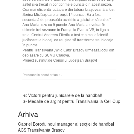
astfel și-a trecut în cont primele puncte din acest sezon.
Cea mai eficientă jucătoare din tabăra brașoveană a fost
Sorina Miclăuș care a reușit 14 puncte. Ea a fost
secondată de proaspăta achiziție a „pisicilor sălbatice”,
Ana-Maria Iozu cu 9 puncte. Ana-Maria a evoluat în
ultimele trei sezoane în Franța, la Evreux VB, în liga a
treia. Centrul Andreea Fiterău a fost cea mai eficientă
jucătoare la blocaj, ea reușind să transforme trei blocaje
în puncte.
Pentru Transilvana „Wild Cats” Brașov urmează jocul din
deplasare cu SCMU Craiova.
Proiect susținut de Consiliul Județean Brașov!
Persoane in acest articol : .
≪ Victorii pentru junioarele de la handbal!
≫ Medalie de argint pentru Transilvania la Cell Cup
Arhiva
Gabriel Borodi, noul manager al secției de handbal
ACS Transilvania Brașov