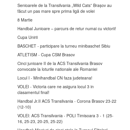
Senioarele de la Transilvania „Wild Cats” Brașov au
făcut un pas mare spre prima ligă de volei
8 Martie
Handbal Junioare – parcurs de retur numai cu victorii!
Cupa Unirii
BASCHET - participare la turneu minibaschet Sibiu
ATLETISM - Cupa CSM Brasov
Cinci junioare II de la ACS Transilvania Brasov
convocate la loturile nationale ale Romaniei
Locul I - Minihandbal CN faza judeteana!
VOLEI - Victoria care ne asigura locul 3 in
clasamentul final!
Handbal Jr.II ACS Transilvania - Corona Brasov 23-22
(12-10)
VOLEI: ACS Transilvania - POLI Timisoara 3 - 1 (25-
16, 25-23, 20-25, 25-22)
Handbal: Meciuri de cinci stele la Turneul Elitelor!