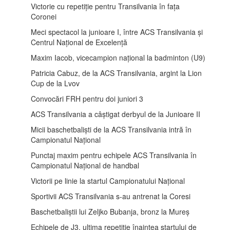
Victorie cu repetiție pentru Transilvania în fața
Coronei
Meci spectacol la junioare I, între ACS Transilvania și
Centrul Național de Excelență
Maxim Iacob, vicecampion național la badminton (U9)
Patricia Cabuz, de la ACS Transilvania, argint la Lion
Cup de la Lvov
Convocări FRH pentru doi juniori 3
ACS Transilvania a câștigat derbyul de la Junioare II
Micii baschetbaliști de la ACS Transilvania intră în
Campionatul Național
Punctaj maxim pentru echipele ACS Transilvania în
Campionatul Național de handbal
Victorii pe linie la startul Campionatului Național
Sportivii ACS Transilvania s-au antrenat la Coresi
Baschetbaliștii lui Zeljko Bubanja, bronz la Mureș
Echipele de J3, ultima repetiție înaintea startului de