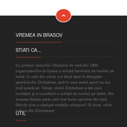
VREMEA IN BRASOV
STIATI CA...
Cu prilejul Jocurilor Olimpice de vară din 1980,
organizatorilor le lipsea o echipă feminină de hochei pe
iarbă. În cele din urmă, s-a făcut apel la delegaţia
sportivă din Zimbabwe, ţară în care acest sport nu era
însă practicat. Totuşi, statul Zimbabwe a dat curs
invitaţiei şi a constituit o echipă de hochei pe iarbă. Din
aceasta făceau parte cele mai bune sportive din ţară.
Ghiciţi cine a câștigat medalia olimpică? Ei bine, chiar
echipa din Zimbabwe!
UTIL