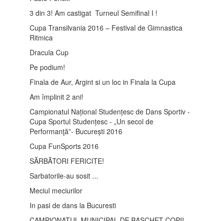
3 din 3! Am castigat Turneul Semifinal I !
Cupa Transilvania 2016 – Festival de Gimnastica
Ritmica
Dracula Cup
Pe podium!
Finala de Aur, Argint si un loc in Finala la Cupa
Am împlinit 2 ani!
Campionatul Național Studențesc de Dans Sportiv -
Cupa Sportul Studențesc - „Un secol de
Performanţă”- București 2016
Cupa FunSports 2016
SĂRBĂTORI FERICITE!
Sarbatorile-au sosit ...
Meciul meciurilor
In pasi de dans la Bucuresti
CAMPIONATUL MUNICIPAL DE BASCHET COPII -