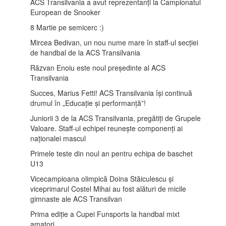
ACS Transilvania a avut reprezentanți la Campionatul
European de Snooker
8 Martie pe semicerc :)
Mircea Bedivan, un nou nume mare în staff-ul secției
de handbal de la ACS Transilvania
Răzvan Enoiu este noul președinte al ACS
Transilvania
Succes, Marius Fetti! ACS Transilvania își continuă
drumul în „Educație și performanță”!
Juniorii 3 de la ACS Transilvania, pregătiți de Grupele
Valoare. Staff-ul echipei reunește componenți ai
naționalei mascul
Primele teste din noul an pentru echipa de baschet
U13
Vicecampioana olimpică Doina Stăiculescu și
viceprimarul Costel Mihai au fost alături de micile
gimnaste ale ACS Transilvan
Prima ediție a Cupei Funsports la handbal mixt
amatori