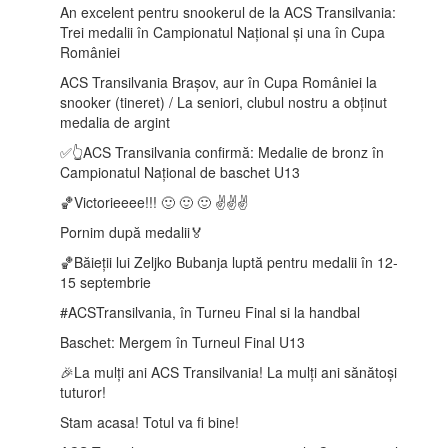
An excelent pentru snookerul de la ACS Transilvania:
Trei medalii în Campionatul Național și una în Cupa
României
ACS Transilvania Brașov, aur în Cupa României la
snooker (tineret) / La seniori, clubul nostru a obținut
medalia de argint
✅👆ACS Transilvania confirmă: Medalie de bronz în
Campionatul Național de baschet U13
🏀Victorieeee!!! 🙂 🙂 🙂 ✌️✌️✌️
Pornim după medalii🏅
🏀Băieții lui Zeljko Bubanja luptă pentru medalii în 12-
15 septembrie
️#ACSTransilvania, în Turneu Final si la handbal
Baschet: Mergem în Turneul Final U13
🎉La mulți ani ACS Transilvania! La mulți ani sănătoși
tuturor!
Stam acasa! Totul va fi bine!