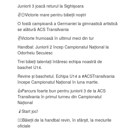
Juniorii 3 joacă returul la Sighișoara
✌️🙂Victorie mare pentru băieții noștri
O fostă campioană a Germaniei la gimnastică artistică
se alătură ACS Transilvania
✌️Victorie frumoasă în ultimul meci din tur
Handbal: Juniorii 2 încep Campionatul Național la
Odorheiu Secuiesc
Trei băieți talentați întăresc echipa noastră de
baschet U14.
Revine și baschetul. Echipa U14 a #ACSTransilvania
începe Campionatul Național în luna martie.
👍Parcurs foarte bun pentru juniorii 3 de la ACS
Transilvania în primul turneu din Campionatul
Național
🤾Start joc!
🤾‍♂️Băieții de la handbal revin, în sfârșit, la meciurile
oficiale