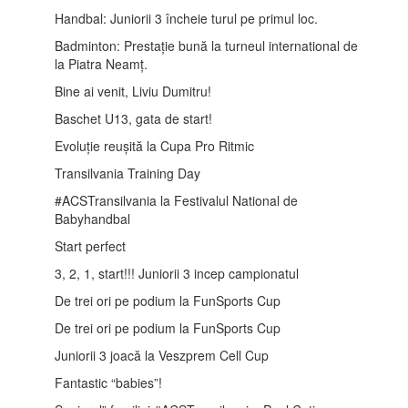
Handbal: Juniorii 3 încheie turul pe primul loc.
Badminton: Prestație bună la turneul international de
la Piatra Neamț.
Bine ai venit, Liviu Dumitru!
Baschet U13, gata de start!
Evoluție reușită la Cupa Pro Ritmic
Transilvania Training Day
#ACSTransilvania la Festivalul National de
Babyhandbal
Start perfect
3, 2, 1, start!!! Juniorii 3 incep campionatul
De trei ori pe podium la FunSports Cup
De trei ori pe podium la FunSports Cup
Juniorii 3 joacă la Veszprem Cell Cup
Fantastic “babies”!