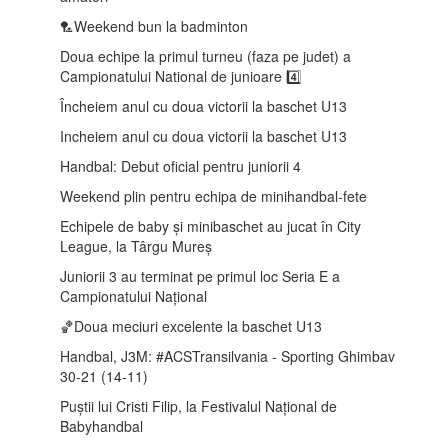
🏸Weekend bun la badminton
Doua echipe la primul turneu (faza pe judet) a
Campionatului National de junioare 4️⃣
Încheiem anul cu doua victorii la baschet U13
Incheiem anul cu doua victorii la baschet U13
Handbal: Debut oficial pentru juniorii 4
Weekend plin pentru echipa de minihandbal-fete
Echipele de baby și minibaschet au jucat în City
League, la Târgu Mureș
Juniorii 3 au terminat pe primul loc Seria E a
Campionatului Național
🏀Doua meciuri excelente la baschet U13
Handbal, J3M: #ACSTransilvania - Sporting Ghimbav
30-21 (14-11)
Puștii lui Cristi Filip, la Festivalul Național de
Babyhandbal