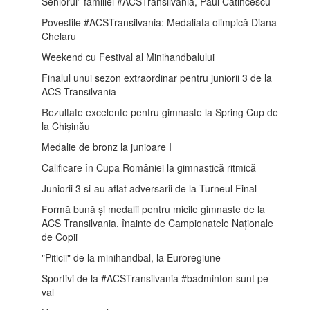
Seniorul” familiei #ACSTransilvania, Paul Catincescu
Povestile #ACSTransilvania: Medaliata olimpică Diana
Chelaru
Weekend cu Festival al Minihandbalului
Finalul unui sezon extraordinar pentru juniorii 3 de la
ACS Transilvania
Rezultate excelente pentru gimnaste la Spring Cup de
la Chișinău
Medalie de bronz la junioare I
Calificare în Cupa României la gimnastică ritmică
Juniorii 3 si-au aflat adversarii de la Turneul Final
Formă bună și medalii pentru micile gimnaste de la
ACS Transilvania, înainte de Campionatele Naționale
de Copii
"Piticii" de la minihandbal, la Euroregiune
Sportivi de la #ACSTransilvania #badminton sunt pe
val