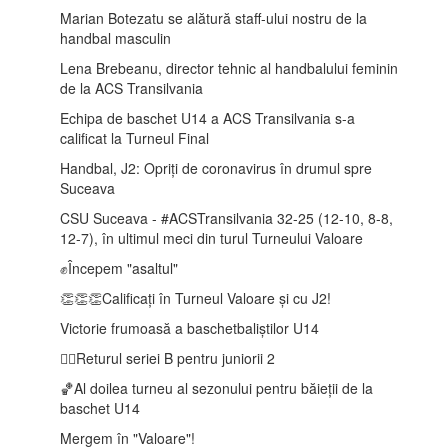
Marian Botezatu se alătură staff-ului nostru de la
handbal masculin
Lena Brebeanu, director tehnic al handbalului feminin
de la ACS Transilvania
Echipa de baschet U14 a ACS Transilvania s-a
calificat la Turneul Final
Handbal, J2: Opriți de coronavirus în drumul spre
Suceava
CSU Suceava - #ACSTransilvania 32-25 (12-10, 8-8,
12-7), în ultimul meci din turul Turneului Valoare
✊Începem "asaltul"
👏👏👏Calificați în Turneul Valoare și cu J2!
Victorie frumoasă a baschetbaliștilor U14
🤾‍♂️Returul seriei B pentru juniorii 2
🏀Al doilea turneu al sezonului pentru băieții de la
baschet U14
Mergem în "Valoare"!