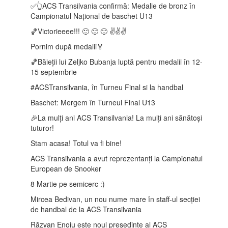
✅👆ACS Transilvania confirmă: Medalie de bronz în
Campionatul Național de baschet U13
🏀Victorieeee!!! 🙂 🙂 🙂 ✌️✌️✌️
Pornim după medalii🏅
🏀Băieții lui Zeljko Bubanja luptă pentru medalii în 12-
15 septembrie
️#ACSTransilvania, în Turneu Final si la handbal
Baschet: Mergem în Turneul Final U13
🎉La mulți ani ACS Transilvania! La mulți ani sănătoși
tuturor!
Stam acasa! Totul va fi bine!
ACS Transilvania a avut reprezentanți la Campionatul
European de Snooker
8 Martie pe semicerc :)
Mircea Bedivan, un nou nume mare în staff-ul secției
de handbal de la ACS Transilvania
Răzvan Enoiu este noul președinte al ACS