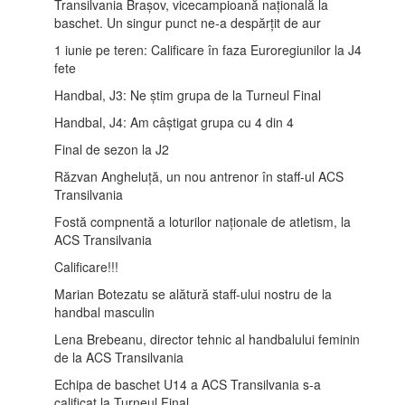
Transilvania Brașov, vicecampioană națională la
baschet. Un singur punct ne-a despărțit de aur
1 iunie pe teren: Calificare în faza Euroregiunilor la J4
fete
Handbal, J3: Ne știm grupa de la Turneul Final
Handbal, J4: Am câștigat grupa cu 4 din 4
Final de sezon la J2
Răzvan Angheluță, un nou antrenor în staff-ul ACS
Transilvania
Fostă compnentă a loturilor naționale de atletism, la
ACS Transilvania
Calificare!!!
Marian Botezatu se alătură staff-ului nostru de la
handbal masculin
Lena Brebeanu, director tehnic al handbalului feminin
de la ACS Transilvania
Echipa de baschet U14 a ACS Transilvania s-a
calificat la Turneul Final