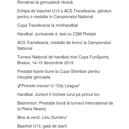
României la gimnastică ritmică
Echipa de baschet U13 a ACS Transilvania, gânduri
pentru o medalie în Campionatul Național
Cupa Transilvania la minihandbal
Handbal: Junioarele 4, test cu CSM Ploiești
ACS Transilvania, medalie de bronz la Campionatul
National
Turneul Național de handbal mixt Cupa FunSports,
Brasov, 14-15 decembrie 2019
Prestații foarte bune la Cupa Ghimbav pentru
micuțele gimnaste
🏀Primele meciuri în "City League"
Handbal: Juniorii 3 încheie turul pe primul loc.
Badminton: Prestație bună la turneul international de
la Piatra Neamț.
Bine ai venit, Liviu Dumitru!
Baschet U13, gata de start!