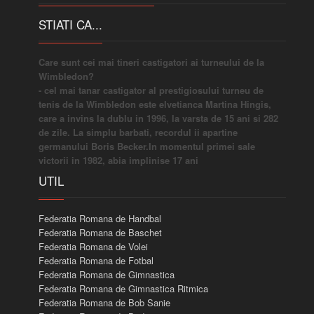
STIATI CA...
Care sunt cei mai tineri castigatori ai turneului de la
Wimbledon?
- cel mai tanar castigator al prestigiosului turneu de
tenis de la Wimbledon este elvetianca Martina Hingis,
care a invins la dublu in 1996, la varsta de 15 ani si 282
de zile. La simplu barbati, recordul ii apartine
germanului Boris Becker.In momentul primei sale
victorii in 1982, abia implinise 17 ani
UTIL
Federatia Romana de Handbal
Federatia Romana de Baschet
Federatia Romana de Volei
Federatia Romana de Fotbal
Federatia Romana de Gimnastica
Federatia Romana de Gimnastica Ritmica
Federatia Romana de Bob Sanie