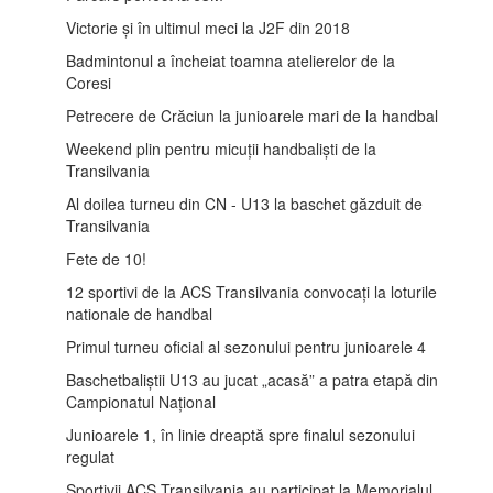
Victorie și în ultimul meci la J2F din 2018
Badmintonul a încheiat toamna atelierelor de la
Coresi
Petrecere de Crăciun la junioarele mari de la handbal
Weekend plin pentru micuții handbaliști de la
Transilvania
Al doilea turneu din CN - U13 la baschet găzduit de
Transilvania
Fete de 10!
12 sportivi de la ACS Transilvania convocați la loturile
nationale de handbal
Primul turneu oficial al sezonului pentru junioarele 4
Baschetbaliștii U13 au jucat „acasă” a patra etapă din
Campionatul Național
Junioarele 1, în linie dreaptă spre finalul sezonului
regulat
Sportivii ACS Transilvania au participat la Memorialul