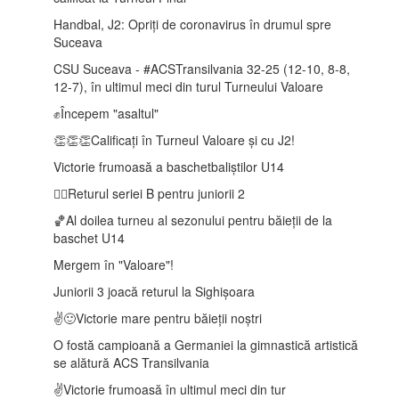
Handbal, J2: Opriți de coronavirus în drumul spre
Suceava
CSU Suceava - #ACSTransilvania 32-25 (12-10, 8-8,
12-7), în ultimul meci din turul Turneului Valoare
✊Începem "asaltul"
👏👏👏Calificați în Turneul Valoare și cu J2!
Victorie frumoasă a baschetbaliștilor U14
🤾‍♂️Returul seriei B pentru juniorii 2
🏀Al doilea turneu al sezonului pentru băieții de la
baschet U14
Mergem în "Valoare"!
Juniorii 3 joacă returul la Sighișoara
✌️🙂Victorie mare pentru băieții noștri
O fostă campioană a Germaniei la gimnastică artistică
se alătură ACS Transilvania
✌️Victorie frumoasă în ultimul meci din tur