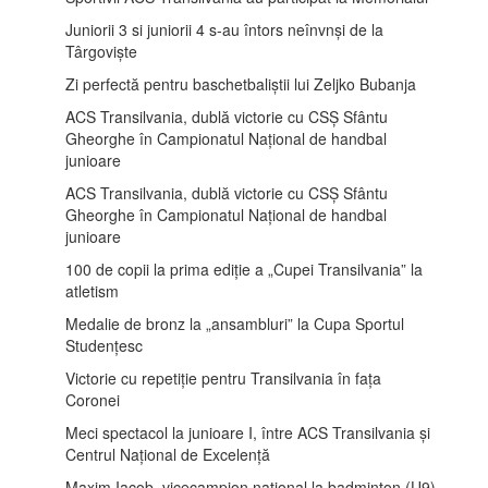
Juniorii 3 si juniorii 4 s-au întors neînvnși de la
Târgoviște
Zi perfectă pentru baschetbaliștii lui Zeljko Bubanja
ACS Transilvania, dublă victorie cu CSȘ Sfântu
Gheorghe în Campionatul Național de handbal
junioare
ACS Transilvania, dublă victorie cu CSȘ Sfântu
Gheorghe în Campionatul Național de handbal
junioare
100 de copii la prima ediție a „Cupei Transilvania” la
atletism
Medalie de bronz la „ansambluri” la Cupa Sportul
Studențesc
Victorie cu repetiție pentru Transilvania în fața
Coronei
Meci spectacol la junioare I, între ACS Transilvania și
Centrul Național de Excelență
Maxim Iacob, vicecampion național la badminton (U9)