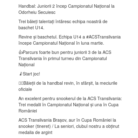
Handbal: Juniorii 2 încep Campionatul Național la
Odorheiu Secuiesc
Trei băieți talentați întăresc echipa noastră de
baschet U14.
Revine și baschetul. Echipa U14 a #ACSTransilvania
începe Campionatul Național în luna martie.
👍Parcurs foarte bun pentru juniorii 3 de la ACS
Transilvania în primul turneu din Campionatul
Național
🤾Start joc!
🤾‍♂️Băieții de la handbal revin, în sfârșit, la meciurile
oficiale
An excelent pentru snookerul de la ACS Transilvania:
Trei medalii în Campionatul Național și una în Cupa
României
ACS Transilvania Brașov, aur în Cupa României la
snooker (tineret) / La seniori, clubul nostru a obținut
medalia de argint