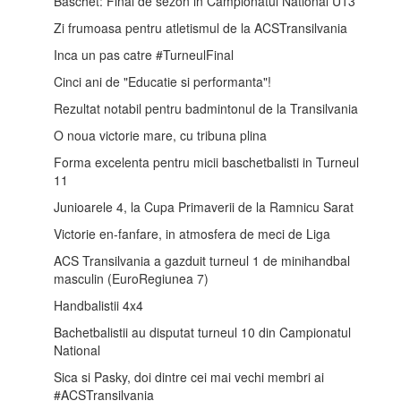
Baschet: Final de sezon in Campionatul National U13
Zi frumoasa pentru atletismul de la ACSTransilvania
Inca un pas catre #TurneulFinal
Cinci ani de "Educatie si performanta"!
Rezultat notabil pentru badmintonul de la Transilvania
O noua victorie mare, cu tribuna plina
Forma excelenta pentru micii baschetbalisti in Turneul
11
Junioarele 4, la Cupa Primaverii de la Ramnicu Sarat
Victorie en-fanfare, in atmosfera de meci de Liga
ACS Transilvania a gazduit turneul 1 de minihandbal
masculin (EuroRegiunea 7)
Handbalistii 4x4
Bachetbalistii au disputat turneul 10 din Campionatul
National
Sica si Pasky, doi dintre cei mai vechi membri ai
#ACSTransilvania