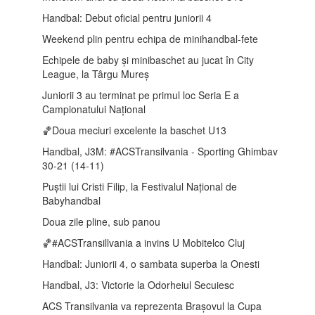
Handbal: Debut oficial pentru juniorii 4
Weekend plin pentru echipa de minihandbal-fete
Echipele de baby și minibaschet au jucat în City
League, la Târgu Mureș
Juniorii 3 au terminat pe primul loc Seria E a
Campionatului Național
🏀Doua meciuri excelente la baschet U13
Handbal, J3M: #ACSTransilvania - Sporting Ghimbav
30-21 (14-11)
Puștii lui Cristi Filip, la Festivalul Național de
Babyhandbal
Doua zile pline, sub panou
🏀#ACSTransillvania a invins U Mobitelco Cluj
Handbal: Juniorii 4, o sambata superba la Onesti
Handbal, J3: Victorie la Odorheiul Secuiesc
ACS Transilvania va reprezenta Brașovul la Cupa