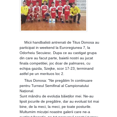
Micii handbalisti antrenati de Titus Donosa au
🤾‍♂️
participat in weekend la Euroregiunea 7, la
Odorheiu Secuiesc. Dupa ce au castigat grupa
din care au facut parte, baietii nostri au jucat
finala competitiei, joc doar de palmares, cu
echipa gazda, Szejke, scor 17-23, terminand
astfel pe un merituos loc 2.
Titus Donosa: "Ne pregătim în continuare
🎙️
pentru Turneul Semifinal al Campionatului
Național.
Sunt mândru de evoluția băieților mei. Ne-au
lipsit jocurile de pregătire, dar au evoluat tot mai
bine, de la meci, la meci, pe toate posturile.
Multumim micuței noastre galerii care ne-a
susținut frenetic, pe tot parcursul acestui turneu.