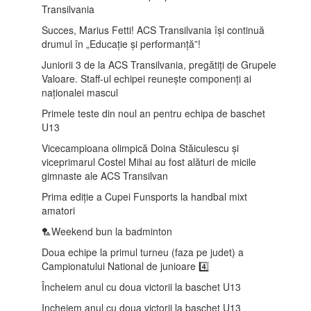
Transilvania
Succes, Marius Fetti! ACS Transilvania își continuă
drumul în „Educație și performanță”!
Juniorii 3 de la ACS Transilvania, pregătiți de Grupele
Valoare. Staff-ul echipei reunește componenți ai
naționalei mascul
Primele teste din noul an pentru echipa de baschet
U13
Vicecampioana olimpică Doina Stăiculescu și
viceprimarul Costel Mihai au fost alături de micile
gimnaste ale ACS Transilvan
Prima ediție a Cupei Funsports la handbal mixt
amatori
🏸Weekend bun la badminton
Doua echipe la primul turneu (faza pe judet) a
Campionatului National de junioare 4️⃣
Încheiem anul cu doua victorii la baschet U13
Incheiem anul cu doua victorii la baschet U13