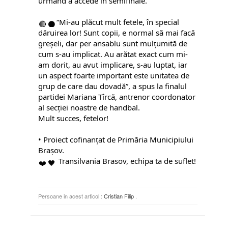
urmând a accede în semifinale.
“Mi-au plăcut mult fetele, în special
dăruirea lor! Sunt copii, e normal să mai facă
greșeli, dar per ansablu sunt mulțumită de
cum s-au implicat. Au arătat exact cum mi-
am dorit, au avut implicare, s-au luptat, iar
un aspect foarte important este unitatea de
grup de care dau dovadă”, a spus la finalul
partidei Mariana Tîrcă, antrenor coordonator
al secției noastre de handbal.
Mult succes, fetelor!
• Proiect cofinanțat de Primăria Municipiului
Brașov.
Transilvania Brasov, echipa ta de suflet!
Persoane in acest articol :
Cristian Filip
.