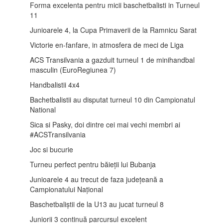
Forma excelenta pentru micii baschetbalisti in Turneul
11
Junioarele 4, la Cupa Primaverii de la Ramnicu Sarat
Victorie en-fanfare, in atmosfera de meci de Liga
ACS Transilvania a gazduit turneul 1 de minihandbal
masculin (EuroRegiunea 7)
Handbalistii 4x4
Bachetbalistii au disputat turneul 10 din Campionatul
National
Sica si Pasky, doi dintre cei mai vechi membri ai
#ACSTransilvania
Joc si bucurie
Turneu perfect pentru băieții lui Bubanja
Junioarele 4 au trecut de faza județeană a
Campionatului Național
Baschetbaliștii de la U13 au jucat turneul 8
Juniorii 3 continuă parcursul excelent