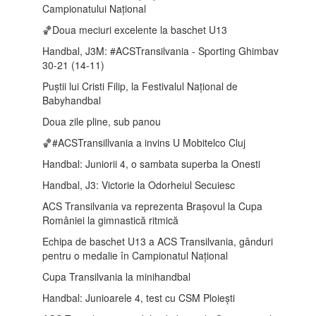
Campionatului Național
🏀Doua meciuri excelente la baschet U13
Handbal, J3M: #ACSTransilvania - Sporting Ghimbav
30-21 (14-11)
Puștii lui Cristi Filip, la Festivalul Național de
Babyhandbal
Doua zile pline, sub panou
🏀#ACSTransillvania a invins U Mobitelco Cluj
Handbal: Juniorii 4, o sambata superba la Onesti
Handbal, J3: Victorie la Odorheiul Secuiesc
ACS Transilvania va reprezenta Brașovul la Cupa
României la gimnastică ritmică
Echipa de baschet U13 a ACS Transilvania, gânduri
pentru o medalie în Campionatul Național
Cupa Transilvania la minihandbal
Handbal: Junioarele 4, test cu CSM Ploiești