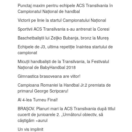
Punctaj maxim pentru echipele ACS Transilvania în
Campionatul Național de handbal
Victorii pe linie la startul Campionatului Național
Sportivii ACS Transilvania s-au antrenat la Coresi
Baschetbaliștii lui Zeljko Bubanja, bronz la Mureș
Echipele de J3, ultima repetiție înaintea startului de
campionat
Micuții handbaliști de la Transilvania, la Festivalul
Național de BabyHandbal 2018
Gimnastica brasoveana are viitor!
Campioana Romaniei la Handbal Jr.2 premiata de
primarul George Scripcaru!
Al 4-lea Turneu Final!
BRAȘOV. Planuri mari la ACS Transilvania după titlul
cucerit de junioarele 2. „Următorul obiectiv, să
câștigăm «aurul
Un vis implinit