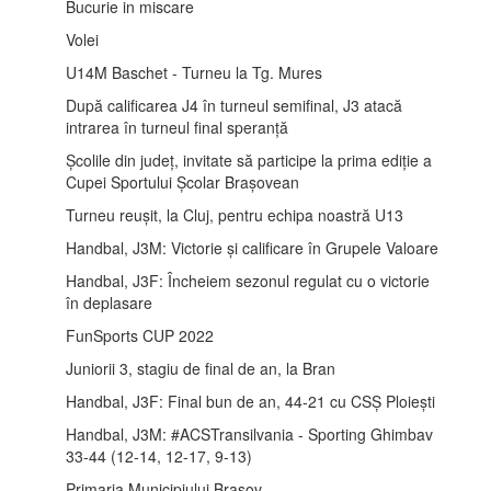
Bucurie in miscare
Volei
U14M Baschet - Turneu la Tg. Mures
După calificarea J4 în turneul semifinal, J3 atacă
intrarea în turneul final speranță
Școlile din județ, invitate să participe la prima ediție a
Cupei Sportului Școlar Brașovean
Turneu reușit, la Cluj, pentru echipa noastră U13
Handbal, J3M: Victorie și calificare în Grupele Valoare
Handbal, J3F: Încheiem sezonul regulat cu o victorie
în deplasare
FunSports CUP 2022
Juniorii 3, stagiu de final de an, la Bran
Handbal, J3F: Final bun de an, 44-21 cu CSȘ Ploiești
Handbal, J3M: #ACSTransilvania - Sporting Ghimbav
33-44 (12-14, 12-17, 9-13)
Primaria Municipiului Brașov