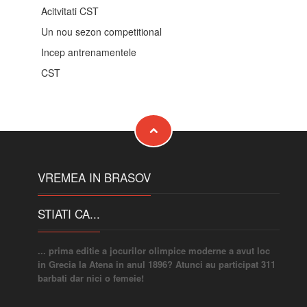
Acitvitati CST
Un nou sezon competitional
Incep antrenamentele
CST
VREMEA IN BRASOV
STIATI CA...
... prima editie a jocurilor olimpice moderne a avut loc
in Grecia la Atena in anul 1896? Atunci au participat 311
barbati dar nici o femeie!