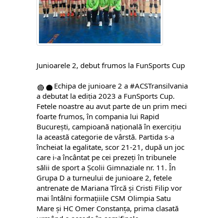
Junioarele 2, debut frumos la FunSports Cup
Echipa de junioare 2 a
#ACSTransilvania
a debutat la ediția 2023 a FunSports Cup.
Fetele noastre au avut
parte de un prim meci
foarte frumos, în compania lui Rapid
București, campioană națională în exercițiu
la această categorie de vârstă. Partida s-a
încheiat la egalitate, scor 21-21, după un joc
care i-a încântat pe cei prezeți în tribunele
sălii de sport a Școlii Gimnaziale nr. 11. În
Grupa D a turneului de junioare 2, fetele
antrenate de Mariana Tîrcă și Cristi Filip vor
mai întâlni formațiiile CSM Olimpia Satu
Mare și HC Omer Constanța, prima clasată