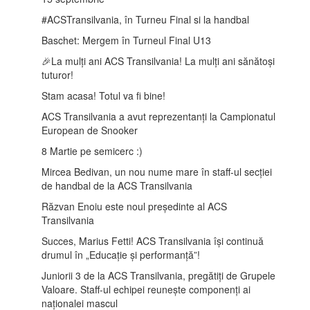
️#ACSTransilvania, în Turneu Final si la handbal
Baschet: Mergem în Turneul Final U13
🎉La mulți ani ACS Transilvania! La mulți ani sănătoși
tuturor!
Stam acasa! Totul va fi bine!
ACS Transilvania a avut reprezentanți la Campionatul
European de Snooker
8 Martie pe semicerc :)
Mircea Bedivan, un nou nume mare în staff-ul secției
de handbal de la ACS Transilvania
Răzvan Enoiu este noul președinte al ACS
Transilvania
Succes, Marius Fetti! ACS Transilvania își continuă
drumul în „Educație și performanță”!
Juniorii 3 de la ACS Transilvania, pregătiți de Grupele
Valoare. Staff-ul echipei reunește componenți ai
naționalei mascul