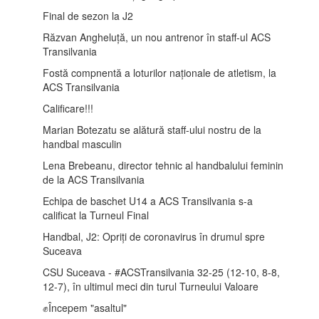
Final de sezon la J2
Răzvan Angheluță, un nou antrenor în staff-ul ACS
Transilvania
Fostă compnentă a loturilor naționale de atletism, la
ACS Transilvania
Calificare!!!
Marian Botezatu se alătură staff-ului nostru de la
handbal masculin
Lena Brebeanu, director tehnic al handbalului feminin
de la ACS Transilvania
Echipa de baschet U14 a ACS Transilvania s-a
calificat la Turneul Final
Handbal, J2: Opriți de coronavirus în drumul spre
Suceava
CSU Suceava - #ACSTransilvania 32-25 (12-10, 8-8,
12-7), în ultimul meci din turul Turneului Valoare
✊Începem "asaltul"