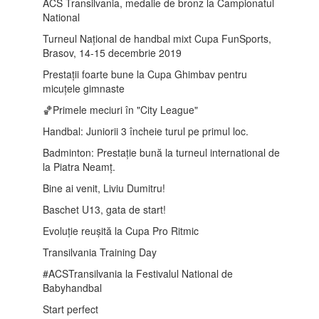
ACS Transilvania, medalie de bronz la Campionatul
National
Turneul Național de handbal mixt Cupa FunSports,
Brasov, 14-15 decembrie 2019
Prestații foarte bune la Cupa Ghimbav pentru
micuțele gimnaste
🏀Primele meciuri în "City League"
Handbal: Juniorii 3 încheie turul pe primul loc.
Badminton: Prestație bună la turneul international de
la Piatra Neamț.
Bine ai venit, Liviu Dumitru!
Baschet U13, gata de start!
Evoluție reușită la Cupa Pro Ritmic
Transilvania Training Day
#ACSTransilvania la Festivalul National de
Babyhandbal
Start perfect