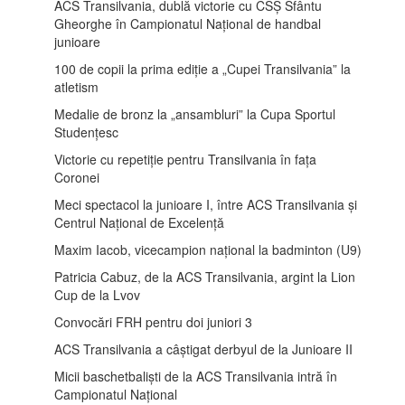
ACS Transilvania, dublă victorie cu CSȘ Sfântu
Gheorghe în Campionatul Național de handbal
junioare
100 de copii la prima ediție a „Cupei Transilvania” la
atletism
Medalie de bronz la „ansambluri” la Cupa Sportul
Studențesc
Victorie cu repetiție pentru Transilvania în fața
Coronei
Meci spectacol la junioare I, între ACS Transilvania și
Centrul Național de Excelență
Maxim Iacob, vicecampion național la badminton (U9)
Patricia Cabuz, de la ACS Transilvania, argint la Lion
Cup de la Lvov
Convocări FRH pentru doi juniori 3
ACS Transilvania a câștigat derbyul de la Junioare II
Micii baschetbaliști de la ACS Transilvania intră în
Campionatul Național