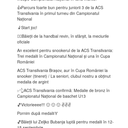
👍Parcurs foarte bun pentru juniorii 3 de la ACS
Transilvania în primul turneu din Campionatul
Național
🤾Start joc!
🤾‍♂️Băieții de la handbal revin, în sfârșit, la meciurile
oficiale
An excelent pentru snookerul de la ACS Transilvania:
Trei medalii în Campionatul Național și una în Cupa
României
ACS Transilvania Brașov, aur în Cupa României la
snooker (tineret) / La seniori, clubul nostru a obținut
medalia de argint
✅👆ACS Transilvania confirmă: Medalie de bronz în
Campionatul Național de baschet U13
🏀Victorieeee!!! 🙂 🙂 🙂 ✌️✌️✌️
Pornim după medalii🏅
🏀Băieții lui Zeljko Bubanja luptă pentru medalii în 12-
15 septembrie