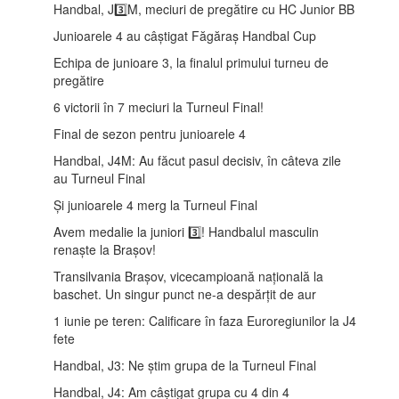
Handbal, J3️⃣M, meciuri de pregătire cu HC Junior BB
Junioarele 4 au câștigat Făgăraș Handbal Cup
Echipa de junioare 3, la finalul primului turneu de
pregătire
6 victorii în 7 meciuri la Turneul Final!
Final de sezon pentru junioarele 4
Handbal, J4M: Au făcut pasul decisiv, în câteva zile
au Turneul Final
Și junioarele 4 merg la Turneul Final
Avem medalie la juniori 3️⃣! Handbalul masculin
renaște la Brașov!
Transilvania Brașov, vicecampioană națională la
baschet. Un singur punct ne-a despărțit de aur
1 iunie pe teren: Calificare în faza Euroregiunilor la J4
fete
Handbal, J3: Ne știm grupa de la Turneul Final
Handbal, J4: Am câștigat grupa cu 4 din 4