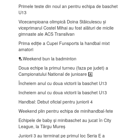
Primele teste din noul an pentru echipa de baschet
U13
Vicecampioana olimpică Doina Stăiculescu și
viceprimarul Costel Mihai au fost alături de micile
gimnaste ale ACS Transilvan
Prima ediție a Cupei Funsports la handbal mixt
amatori
🏸Weekend bun la badminton
Doua echipe la primul turneu (faza pe judet) a
Campionatului National de junioare 4️⃣
Încheiem anul cu doua victorii la baschet U13
Incheiem anul cu doua victorii la baschet U13
Handbal: Debut oficial pentru juniorii 4
Weekend plin pentru echipa de minihandbal-fete
Echipele de baby și minibaschet au jucat în City
League, la Târgu Mureș
Juniorii 3 au terminat pe primul loc Seria E a