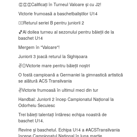
👏👏👏Calificați în Turneul Valoare și cu J2!
Victorie frumoasă a baschetbaliștilor U14
🤾‍♂️Returul seriei B pentru juniorii 2
🏀Al doilea turneu al sezonului pentru băieții de la
baschet U14
Mergem în "Valoare"!
Juniorii 3 joacă returul la Sighișoara
✌️🙂Victorie mare pentru băieții noștri
O fostă campioană a Germaniei la gimnastică artistică
se alătură ACS Transilvania
✌️Victorie frumoasă în ultimul meci din tur
Handbal: Juniorii 2 încep Campionatul Național la
Odorheiu Secuiesc
Trei băieți talentați întăresc echipa noastră de
baschet U14.
Revine și baschetul. Echipa U14 a #ACSTransilvania
începe Campionatul Național în luna martie.