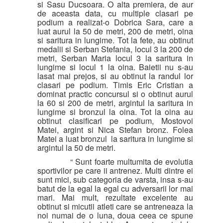
si Sasu Ducsoara. O alta premiera, de aur
de aceasta data, cu multiple clasari pe
podium a realizat-o Dobrica Sara, care a
luat aurul la 50 de metri, 200 de metri, oina
si saritura in lungime. Tot la fete, au obtinut
medalii si Serban Stefania, locul 3 la 200 de
metri, Serban Maria locul 3 la saritura in
lungime si locul 1 la oina. Baietii nu s-au
lasat mai prejos, si au obtinut la randul lor
clasari pe podium. Timis Eric Cristian a
dominat practic concursul si o obtinut aurul
la 60 si 200 de metri, argintul la saritura in
lungime si bronzul la oina. Tot la oina au
obtinut clasificari pe podium, Mostovoi
Matei, argint si Nica Stefan bronz. Folea
Matei a luat bronzul la saritura in lungime si
argintul la 50 de metri.
“ Sunt foarte multumita de evolutia
sportivilor pe care ii antrenez. Multi dintre ei
sunt mici, sub categoria de varsta, insa s-au
batut de la egal la egal cu adversarii lor mai
mari. Mai mult, rezultate excelente au
obtinut si micutii atleti care se antreneaza la
noi numai de o luna, doua ceea ce spune