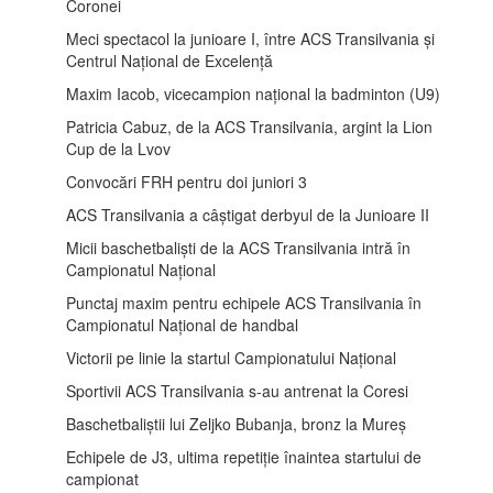
Coronei
Meci spectacol la junioare I, între ACS Transilvania și
Centrul Național de Excelență
Maxim Iacob, vicecampion național la badminton (U9)
Patricia Cabuz, de la ACS Transilvania, argint la Lion
Cup de la Lvov
Convocări FRH pentru doi juniori 3
ACS Transilvania a câștigat derbyul de la Junioare II
Micii baschetbaliști de la ACS Transilvania intră în
Campionatul Național
Punctaj maxim pentru echipele ACS Transilvania în
Campionatul Național de handbal
Victorii pe linie la startul Campionatului Național
Sportivii ACS Transilvania s-au antrenat la Coresi
Baschetbaliștii lui Zeljko Bubanja, bronz la Mureș
Echipele de J3, ultima repetiție înaintea startului de
campionat