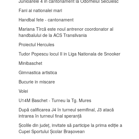
Junioarele 4 in cantonament la Odorheiul Secuiesc
Fani ai nationalei mari
Handbal fete - cantonament
Mariana Tîrcă este noul antrenor coordonator al
handbalului de la ACS Transilvania
Proiectul Hercules
Tudor Popescu locul II in Liga Nationala de Snooker
Minibaschet
Gimnastica artistica
Bucurie in miscare
Volei
U14M Baschet - Turneu la Tg. Mures
După calificarea J4 în turneul semifinal, J3 atacă
intrarea în turneul final speranță
Școlile din județ, invitate să participe la prima ediție a
Cupei Sportului Școlar Brașovean