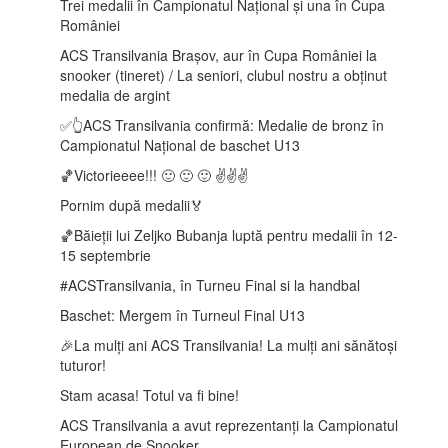
Trei medalii în Campionatul Național și una în Cupa
României
ACS Transilvania Brașov, aur în Cupa României la
snooker (tineret) / La seniori, clubul nostru a obținut
medalia de argint
✅👆ACS Transilvania confirmă: Medalie de bronz în
Campionatul Național de baschet U13
🏀Victorieeee!!! 🙂 🙂 🙂 ✌️✌️✌️
Pornim după medalii🏅
🏀Băieții lui Zeljko Bubanja luptă pentru medalii în 12-
15 septembrie
️#ACSTransilvania, în Turneu Final si la handbal
Baschet: Mergem în Turneul Final U13
🎉La mulți ani ACS Transilvania! La mulți ani sănătoși
tuturor!
Stam acasa! Totul va fi bine!
ACS Transilvania a avut reprezentanți la Campionatul
European de Snooker