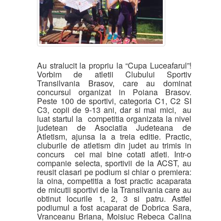
Au stralucit la propriu la “Cupa Luceafarul”!
Vorbim de atletii Clubului Sportiv
Transilvania Brasov, care au dominat
concursul organizat in Poiana Brasov.
Peste 100 de sportivi, categoria C1, C2 SI
C3, copii de 9-13 ani, dar si mai mici, au
luat startul la competitia organizata la nivel
judetean de Asociatia Judeteana de
Atletism, ajunsa la a treia editie. Practic,
cluburile de atletism din judet au trimis in
concurs cei mai bine cotati atleti. Intr-o
companie selecta, sportivii de la ACST, au
reusit clasari pe podium si chiar o premiera:
la oina, competitia a fost practic acaparata
de micutii sportivi de la Transilvania care au
obtinut locurile 1, 2, 3 si patru. Astfel
podiumul a fost acaparat de Dobrica Sara,
Vranceanu Briana, Moisiuc Rebeca Calina