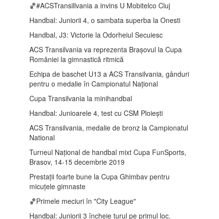
🏀#ACSTransillvania a invins U Mobitelco Cluj
Handbal: Juniorii 4, o sambata superba la Onesti
Handbal, J3: Victorie la Odorheiul Secuiesc
ACS Transilvania va reprezenta Brașovul la Cupa
României la gimnastică ritmică
Echipa de baschet U13 a ACS Transilvania, gânduri
pentru o medalie în Campionatul Național
Cupa Transilvania la minihandbal
Handbal: Junioarele 4, test cu CSM Ploiești
ACS Transilvania, medalie de bronz la Campionatul
National
Turneul Național de handbal mixt Cupa FunSports,
Brasov, 14-15 decembrie 2019
Prestații foarte bune la Cupa Ghimbav pentru
micuțele gimnaste
🏀Primele meciuri în "City League"
Handbal: Juniorii 3 încheie turul pe primul loc.