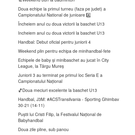
Doua echipe la primul turneu (faza pe judet) a
Campionatului National de junioare 4️⃣
Încheiem anul cu doua victorii la baschet U13
Incheiem anul cu doua victorii la baschet U13
Handbal: Debut oficial pentru juniorii 4
Weekend plin pentru echipa de minihandbal-fete
Echipele de baby și minibaschet au jucat în City
League, la Târgu Mureș
Juniorii 3 au terminat pe primul loc Seria E a
Campionatului Național
🏀Doua meciuri excelente la baschet U13
Handbal, J3M: #ACSTransilvania - Sporting Ghimbav
30-21 (14-11)
Puștii lui Cristi Filip, la Festivalul Național de
Babyhandbal
Doua zile pline, sub panou