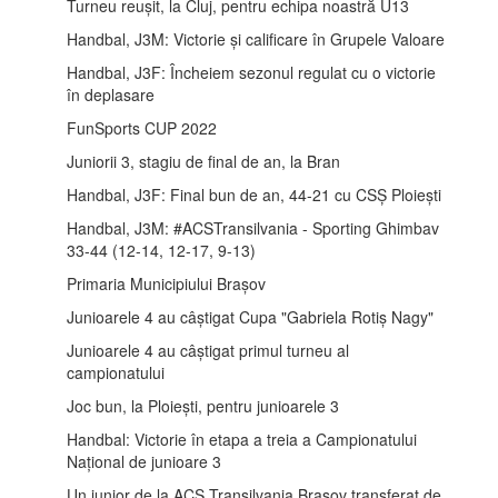
Turneu reușit, la Cluj, pentru echipa noastră U13
Handbal, J3M: Victorie și calificare în Grupele Valoare
Handbal, J3F: Încheiem sezonul regulat cu o victorie
în deplasare
FunSports CUP 2022
Juniorii 3, stagiu de final de an, la Bran
Handbal, J3F: Final bun de an, 44-21 cu CSȘ Ploiești
Handbal, J3M: #ACSTransilvania - Sporting Ghimbav
33-44 (12-14, 12-17, 9-13)
Primaria Municipiului Brașov
Junioarele 4 au câștigat Cupa "Gabriela Rotiș Nagy"
Junioarele 4 au câștigat primul turneu al
campionatului
Joc bun, la Ploiești, pentru junioarele 3
Handbal: Victorie în etapa a treia a Campionatului
Național de junioare 3
Un junior de la ACS Transilvania Brașov transferat de