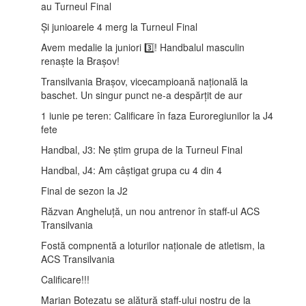
au Turneul Final
Și junioarele 4 merg la Turneul Final
Avem medalie la juniori 3️⃣! Handbalul masculin
renaște la Brașov!
Transilvania Brașov, vicecampioană națională la
baschet. Un singur punct ne-a despărțit de aur
1 iunie pe teren: Calificare în faza Euroregiunilor la J4
fete
Handbal, J3: Ne știm grupa de la Turneul Final
Handbal, J4: Am câștigat grupa cu 4 din 4
Final de sezon la J2
Răzvan Angheluță, un nou antrenor în staff-ul ACS
Transilvania
Fostă compnentă a loturilor naționale de atletism, la
ACS Transilvania
Calificare!!!
Marian Botezatu se alătură staff-ului nostru de la