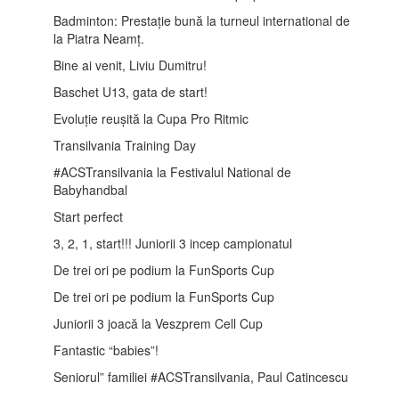
Badminton: Prestație bună la turneul international de
la Piatra Neamț.
Bine ai venit, Liviu Dumitru!
Baschet U13, gata de start!
Evoluție reușită la Cupa Pro Ritmic
Transilvania Training Day
#ACSTransilvania la Festivalul National de
Babyhandbal
Start perfect
3, 2, 1, start!!! Juniorii 3 incep campionatul
De trei ori pe podium la FunSports Cup
De trei ori pe podium la FunSports Cup
Juniorii 3 joacă la Veszprem Cell Cup
Fantastic “babies”!
Seniorul” familiei #ACSTransilvania, Paul Catincescu