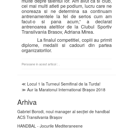
multe depre talentul lor. Am avut ca si club,
cei mai multi atleti pe podium, lucru care ne
onoreaza si ne determina sa continuam
antrenamentele la fel de serios cum am
facut-o si pana acum,” a declarat
antrenoarea ateltilor de la Clubul Sportiv
Transilvania Brasov, Adriana Mirea.
La finalul competitiei, copiii au primit
diplome, medalii si cadouri din partea
organizatorilor.
Persoane in acest articol :
.
≪ Locul 1 la Turneul Semifinal de la Turda!
≫ Aur la Maratonul International Brașov 2018
Arhiva
Gabriel Borodi, noul manager al secției de handbal
ACS Transilvania Brașov
HANDBAL - Jocurile Mediteraneene