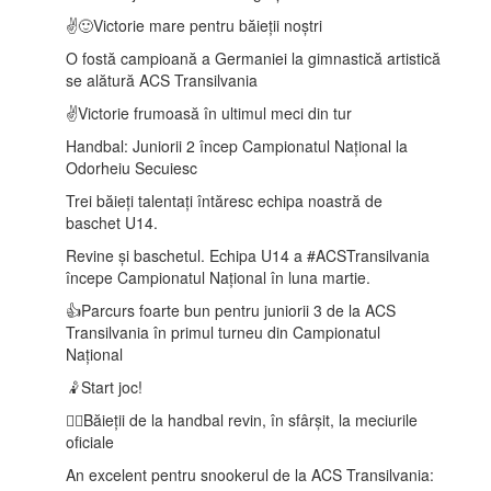
✌️🙂Victorie mare pentru băieții noștri
O fostă campioană a Germaniei la gimnastică artistică
se alătură ACS Transilvania
✌️Victorie frumoasă în ultimul meci din tur
Handbal: Juniorii 2 încep Campionatul Național la
Odorheiu Secuiesc
Trei băieți talentați întăresc echipa noastră de
baschet U14.
Revine și baschetul. Echipa U14 a #ACSTransilvania
începe Campionatul Național în luna martie.
👍Parcurs foarte bun pentru juniorii 3 de la ACS
Transilvania în primul turneu din Campionatul
Național
🤾Start joc!
🤾‍♂️Băieții de la handbal revin, în sfârșit, la meciurile
oficiale
An excelent pentru snookerul de la ACS Transilvania: