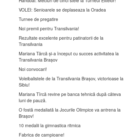
Handbal: Meciuri de cinci stele la Turneul Elitelor!
VOLEI: Senioarele se deplaseaza la Oradea
Turnee de pregatire
Noi premii pentru Transilvania!
Rezultate excelente pentru patinatorii de la
Transilvania
Mariana Târcă și-a început cu succes activitatea la
Transilvania Brașov
Noi convocari!
Voleibalistele de la Transilvania Brașov, victorioase la
Sibiu!
Mariana Tîrcă revine pe banca tehnică după câteva
luni de pauză.
O fostă medaliată la Jocurile Olimpice va antrena la
Brașov!
10 medalii la gimnastica ritmica
Fabrica de campioane!