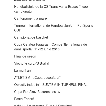
Handbalistele de la CS Transilvania Brașov încep
campionatul
Cantonament la mare
Turneul International de Handbal Juniori - FunSports
CUP
Campionat de baschet
Cupa Cetatea Fagaras - Competitie nationala de
dans sportiv 11-12 iunie 2016
Final de sezon
Vioctorie cu LPS Braila!
La multi ani!
ATLETISM - „Cupa Luceafarul”
Obiectiv indeplinit! SUNTEM IN TURNEUL FINAL!
Cupa Pro Aktiv Bucuresti 2016
Paste Fericit!
3 din 3! Am castigat Turneul Semifinal I !