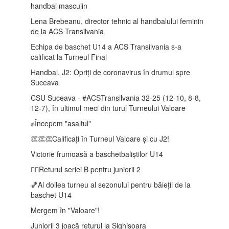
handbal masculin
Lena Brebeanu, director tehnic al handbalului feminin
de la ACS Transilvania
Echipa de baschet U14 a ACS Transilvania s-a
calificat la Turneul Final
Handbal, J2: Opriți de coronavirus în drumul spre
Suceava
CSU Suceava - #ACSTransilvania 32-25 (12-10, 8-8,
12-7), în ultimul meci din turul Turneului Valoare
✊Începem "asaltul"
👏👏👏Calificați în Turneul Valoare și cu J2!
Victorie frumoasă a baschetbaliștilor U14
🤾‍♂️Returul seriei B pentru juniorii 2
🏀Al doilea turneu al sezonului pentru băieții de la
baschet U14
Mergem în "Valoare"!
Juniorii 3 joacă returul la Sighișoara