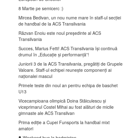
8 Martie pe semicerc :)
Mircea Bedivan, un nou nume mare în staff-ul secției
de handbal de la ACS Transilvania
Răzvan Enoiu este noul președinte al ACS
Transilvania
Succes, Marius Fetti! ACS Transilvania își continuă
drumul în „Educație și performanță”!
Juniorii 3 de la ACS Transilvania, pregătiți de Grupele
Valoare. Staff-ul echipei reunește componenți ai
naționalei mascul
Primele teste din noul an pentru echipa de baschet
U13
Vicecampioana olimpică Doina Stăiculescu și
viceprimarul Costel Mihai au fost alături de micile
gimnaste ale ACS Transilvan
Prima ediție a Cupei Funsports la handbal mixt
amatori
🏸Weekend bun la badminton