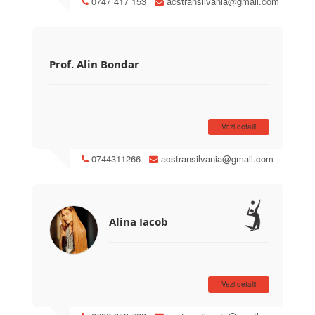
0747 417 153
acstransilvania@gmail.com
colegilor și handbalului, va fi aproape de
micuții noștri, încercând să le ofere cât mai
mult din tot ceea ce a acumulat în viața
sportivă și nu numai!
Prof. Alin Bondar
Vezi detalii
0744311266
acstransilvania@gmail.com
Alina Iacob
Vezi detalii