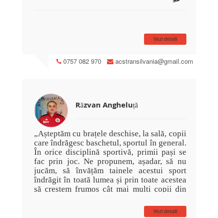
A fost antrenor al echipei de Divizia B,
masculin, Corona Brasov intre 2000 și
2014 și este membru al Asociației
Județene de Baschet Brașov, dar și al
Vezi detalii
Clubului Olimpic Brașov.
0757 082 970
acstransilvania@gmail.com
Răzvan Angheluță
„Așteptăm cu brațele deschise, la sală, copii
care îndrăgesc baschetul, sportul în general.
În orice disciplină sportivă, primii pași se
fac prin joc. Ne propunem, așadar, să nu
jucăm, să învățăm tainele acestui sport
îndrăgit în toată lumea și prin toate acestea
să creștem frumos cât mai mulți copii din
Brașov și nu numai ” Răzvan Angheluță -
antrenor grupe inițiere copii 7 - 11 ani.
Vezi detalii