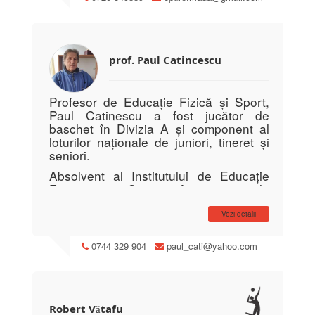
prof. Paul Catincescu
Profesor de Educație Fizică și Sport,
Paul Catinescu a fost jucător de
baschet în Divizia A și component al
loturilor naționale de juniori, tineret și
seniori.
Absolvent al Institutului de Educație
Fizică și Sport, în 1976, la
Universitatea din București, Paul are
mai bine de 30 de ani de experiență în
Vezi detalii
inițierea și formarea copiilor în
baschetul de performanță.
0744 329 904
paul_cati@yahoo.com
Antrenor la CSȘS Brașovia între 1976
– 1990 și 2010 – 2014, are la activ
numeroase calificari la turneele finale
la juniori I, junioare II si juniori III.
Robert Vătafu