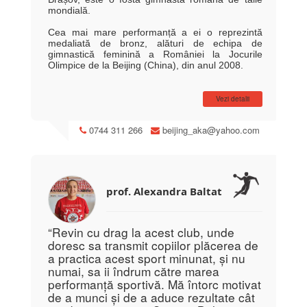
mondială.
Cea mai mare performanță a ei o reprezintă
medaliată de bronz, alături de echipa de
gimnastică feminină a României la Jocurile
Olimpice de la Beijing (China), din anul 2008.
Licențiată în Educație Fizică și Sport și în prezent
masterandă la Facultatea de Educație Fizică și
Vezi detalii
Sporturi Montane din cadrul Universității
Transilvania din Brașov, din palmaresul personal
0744 311 266
beijing_aka@yahoo.com
al Andreei mai fac parte:
2008 - Ordinul Meritul Sportiv Clasa III - A
2008 - Locul al- III –lea individual compus la
Campionatul National Maestri
2008 - Locul al- III –lea individual compus la
prof. Alexandra Baltat
Open Romania
2008 - Locul I – Cu echipa la Internationalele din
Marea Britanie
“Revin cu drag la acest club, unde
2008 - Locul al – III- lea la sol – Internationalele
din Marea Britanie
doresc sa transmit copiilor plăcerea de
2008 - Locul I – Cu echipa la Internationalele din
a practica acest sport minunat, și nu
Italia
numai, sa ii îndrum către marea
2008 - Locul I – Cu echipa la Internationalele din
performanță sportivă. Mă întorc motivat
Franta
de a munci și de a aduce rezultate cât
2007 - Locul I – la barna – Internationalele din
Cipru