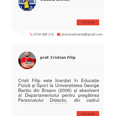
și Challenge Cup, ajungând și în finala
Cupei EHF și a Cupei României.
A mai evoluat pentru Tomis Constanța
(2009-2010), Club Balpnmano Murcia
Vezi detalii
(Spania, 2010-2011), Corona Brașov
(2011-2013), CSM Bistrița (2013) și
HC Sebeș.
0734 385 212
acstransilvania@gmail.com
prof. Cristian Filip
Cristi Filip este licențiat în Educație
Fizică și Sport la Universitatea George
Barițiu din Brașov (2006) și absolvent
al Departamentului pentru pregătirea
Personalului Didactic, din cadrul
aceleiași instituții (2006).
În 2008 a terminat masterul pe
Vezi detalii