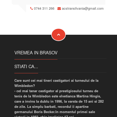
0744 311 266
acstransilvania@gmail.com
VREMEA IN BRASOV
STIATI CA...
Fotbalistul brazilian Pele a marcat in intreaga sa cariera
1281 de goluri, dintre care 760 in meciuri oficiale.