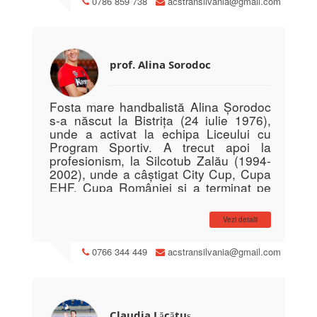
0786 859 738
acstransilvania@gmail.com
prof. Alina Sorodoc
Fosta mare handbalistă Alina Șorodoc
s-a născut la Bistrița (24 iulie 1976),
unde a activat la echipa Liceului cu
Program Sportiv. A trecut apoi la
profesionism, la Silcotub Zalău (1994-
2002), unde a câștigat City Cup, Cupa
EHF, Cupa României și a terminat pe
locul secund în Liga Națională.
Între 2002 și 2004 a activat la Remin
Vezi detalii
Deva, echipă cu care a ajuns în finala
Cupei României și în semifinalele
0766 344 449
acstransilvania@gmail.com
Chalenge Cup.
Între 2004 și 2009 a jucat pentru
Rulmentul Brașov, câștigând
campionatul Național, Cupa României
Claudia Lăcătuș