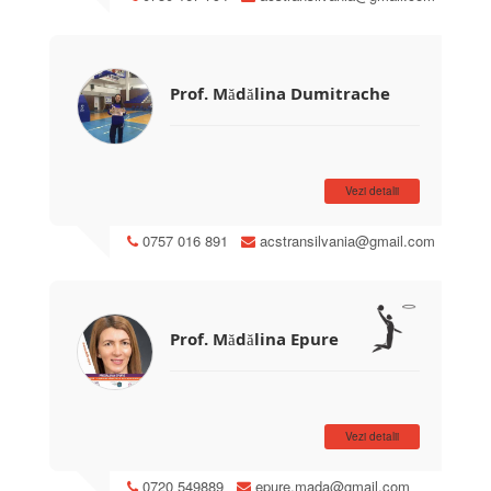
performanțele importante ale Mihaelei.
Prof. Mădălina Dumitrache
Vezi detalii
0757 016 891
acstransilvania@gmail.com
Prof. Mădălina Epure
Vezi detalii
0720 549889
epure.mada@gmail.com