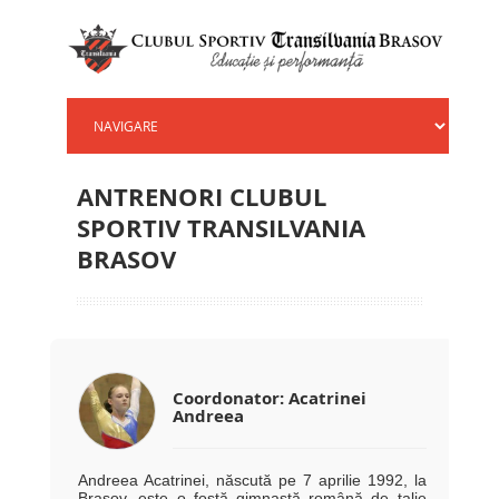
ANTRENORI CLUBUL
SPORTIV TRANSILVANIA
BRASOV
Coordonator: Acatrinei
Andreea
Andreea Acatrinei, născută pe 7 aprilie 1992, la
Brașov, este o fostă gimnastă română de talie