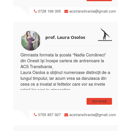
0728 169 305
acstransilvania@gmail.com
prof. Laura Osolos
Gimnasta formata la școala “Nadia Comăneci” 
din Onesti își începe cariera de antrenoare la 
ACS Transilvania
.
Laura Osolos a obținut numeroase distincții de-a 
lungul timpului, iar acum vrea sa daruiasca din 
ceea ce a invatat si fetitelor care vor sa invete 
primii lor pasi in gimnastica.
"Mă bucur ca am oportunitatea de a face parte 
Vezi detalii
din ACS Transilvania, unde o să ma dedic întru 
totul, oferind plăcerea și motivația de a practica 
0755 857 927
acstransilvania@gmail.com
acest sport minunat alături de copii, dorind ca 
împreună să aflăm care ne sunt limitele si cu 
mult curaj sa le depășim!". 