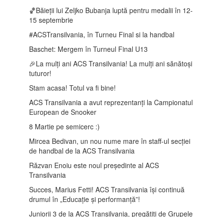
🏀Băieții lui Zeljko Bubanja luptă pentru medalii în 12-
15 septembrie
️#ACSTransilvania, în Turneu Final si la handbal
Baschet: Mergem în Turneul Final U13
🎉La mulți ani ACS Transilvania! La mulți ani sănătoși
tuturor!
Stam acasa! Totul va fi bine!
ACS Transilvania a avut reprezentanți la Campionatul
European de Snooker
8 Martie pe semicerc :)
Mircea Bedivan, un nou nume mare în staff-ul secției
de handbal de la ACS Transilvania
Răzvan Enoiu este noul președinte al ACS
Transilvania
Succes, Marius Fetti! ACS Transilvania își continuă
drumul în „Educație și performanță”!
Juniorii 3 de la ACS Transilvania, pregătiți de Grupele