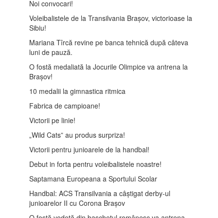
Noi convocari!
Voleibalistele de la Transilvania Brașov, victorioase la
Sibiu!
Mariana Tîrcă revine pe banca tehnică după câteva
luni de pauză.
O fostă medaliată la Jocurile Olimpice va antrena la
Brașov!
10 medalii la gimnastica ritmica
Fabrica de campioane!
Victorii pe linie!
„Wild Cats” au produs surpriza!
Victorii pentru junioarele de la handbal!
Debut in forta pentru voleibalistele noastre!
Saptamana Europeana a Sportului Scolar
Handbal: ACS Transilvania a câștigat derby-ul
junioarelor II cu Corona Brașov
O fostă vedetă din baschetul românesc va antrena