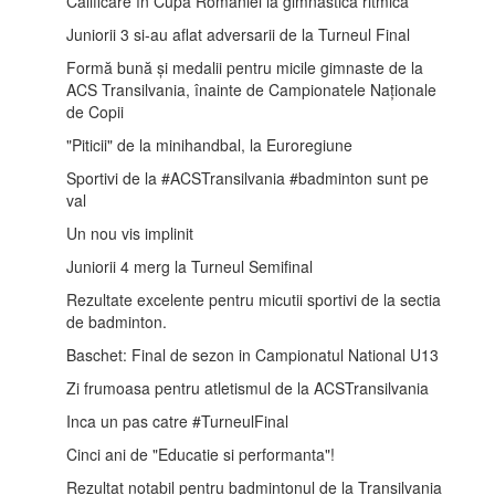
Calificare în Cupa României la gimnastică ritmică
Juniorii 3 si-au aflat adversarii de la Turneul Final
Formă bună și medalii pentru micile gimnaste de la
ACS Transilvania, înainte de Campionatele Naționale
de Copii
"Piticii" de la minihandbal, la Euroregiune
Sportivi de la #ACSTransilvania #badminton sunt pe
val
Un nou vis implinit
Juniorii 4 merg la Turneul Semifinal
Rezultate excelente pentru micutii sportivi de la sectia
de badminton.
Baschet: Final de sezon in Campionatul National U13
Zi frumoasa pentru atletismul de la ACSTransilvania
Inca un pas catre #TurneulFinal
Cinci ani de "Educatie si performanta"!
Rezultat notabil pentru badmintonul de la Transilvania