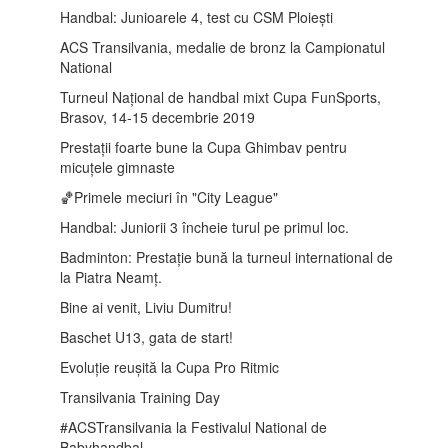
Handbal: Junioarele 4, test cu CSM Ploiești
ACS Transilvania, medalie de bronz la Campionatul
National
Turneul Național de handbal mixt Cupa FunSports,
Brasov, 14-15 decembrie 2019
Prestații foarte bune la Cupa Ghimbav pentru
micuțele gimnaste
🏀Primele meciuri în "City League"
Handbal: Juniorii 3 încheie turul pe primul loc.
Badminton: Prestație bună la turneul international de
la Piatra Neamț.
Bine ai venit, Liviu Dumitru!
Baschet U13, gata de start!
Evoluție reușită la Cupa Pro Ritmic
Transilvania Training Day
#ACSTransilvania la Festivalul National de
Babyhandbal