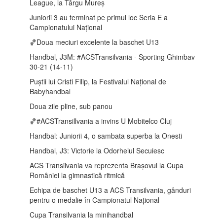
League, la Târgu Mureș
Juniorii 3 au terminat pe primul loc Seria E a
Campionatului Național
🏀Doua meciuri excelente la baschet U13
Handbal, J3M: #ACSTransilvania - Sporting Ghimbav
30-21 (14-11)
Puștii lui Cristi Filip, la Festivalul Național de
Babyhandbal
Doua zile pline, sub panou
🏀#ACSTransillvania a invins U Mobitelco Cluj
Handbal: Juniorii 4, o sambata superba la Onesti
Handbal, J3: Victorie la Odorheiul Secuiesc
ACS Transilvania va reprezenta Brașovul la Cupa
României la gimnastică ritmică
Echipa de baschet U13 a ACS Transilvania, gânduri
pentru o medalie în Campionatul Național
Cupa Transilvania la minihandbal