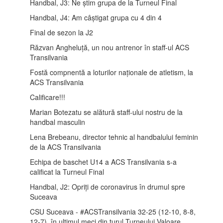
Handbal, J3: Ne știm grupa de la Turneul Final
Handbal, J4: Am câștigat grupa cu 4 din 4
Final de sezon la J2
Răzvan Angheluță, un nou antrenor în staff-ul ACS
Transilvania
Fostă compnentă a loturilor naționale de atletism, la
ACS Transilvania
Calificare!!!
Marian Botezatu se alătură staff-ului nostru de la
handbal masculin
Lena Brebeanu, director tehnic al handbalului feminin
de la ACS Transilvania
Echipa de baschet U14 a ACS Transilvania s-a
calificat la Turneul Final
Handbal, J2: Opriți de coronavirus în drumul spre
Suceava
CSU Suceava - #ACSTransilvania 32-25 (12-10, 8-8,
12-7), în ultimul meci din turul Turneului Valoare