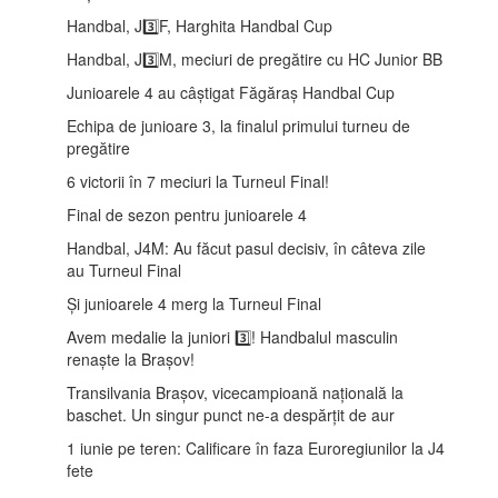
Handbal, J3️⃣F, Harghita Handbal Cup
Handbal, J3️⃣M, meciuri de pregătire cu HC Junior BB
Junioarele 4 au câștigat Făgăraș Handbal Cup
Echipa de junioare 3, la finalul primului turneu de
pregătire
6 victorii în 7 meciuri la Turneul Final!
Final de sezon pentru junioarele 4
Handbal, J4M: Au făcut pasul decisiv, în câteva zile
au Turneul Final
Și junioarele 4 merg la Turneul Final
Avem medalie la juniori 3️⃣! Handbalul masculin
renaște la Brașov!
Transilvania Brașov, vicecampioană națională la
baschet. Un singur punct ne-a despărțit de aur
1 iunie pe teren: Calificare în faza Euroregiunilor la J4
fete