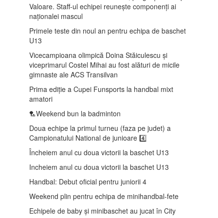
Valoare. Staff-ul echipei reunește componenți ai
naționalei mascul
Primele teste din noul an pentru echipa de baschet
U13
Vicecampioana olimpică Doina Stăiculescu și
viceprimarul Costel Mihai au fost alături de micile
gimnaste ale ACS Transilvan
Prima ediție a Cupei Funsports la handbal mixt
amatori
🏸Weekend bun la badminton
Doua echipe la primul turneu (faza pe judet) a
Campionatului National de junioare 4️⃣
Încheiem anul cu doua victorii la baschet U13
Incheiem anul cu doua victorii la baschet U13
Handbal: Debut oficial pentru juniorii 4
Weekend plin pentru echipa de minihandbal-fete
Echipele de baby și minibaschet au jucat în City