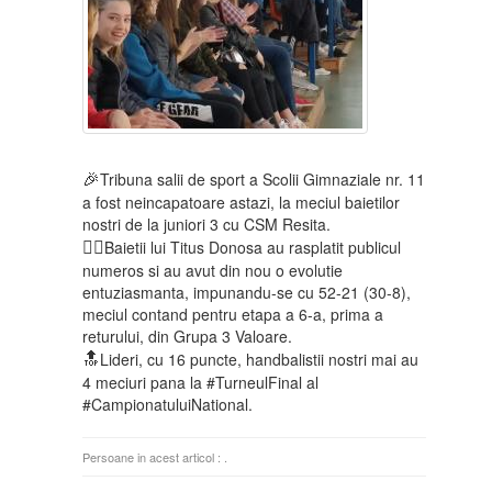
🎉
Tribuna salii de sport a Scolii Gimnaziale nr. 11
a fost neincapatoare astazi, la meciul baietilor
nostri de la juniori 3 cu CSM Resita.
🤾‍♂️
Baietii lui
Titus Donosa
au rasplatit publicul
numeros si au avut din nou o evolutie
entuziasmanta, impunandu-se cu 52-21 (30-8),
meciul contand pentru etapa a 6-a, prima a
returului, din Grupa 3 Valoare.
🔝
Lideri, cu 16 puncte, handbalistii nostri mai au
4 meciuri pana la
#
TurneulFinal
al
#
CampionatuluiNational
.
Persoane in acest articol :
.