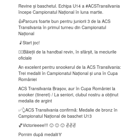
Revine și baschetul. Echipa U14 a #ACSTransilvania
începe Campionatul Național în luna martie.
👍Parcurs foarte bun pentru juniorii 3 de la ACS
Transilvania în primul turneu din Campionatul
Național
🤾Start joc!
🤾‍♂️Băieții de la handbal revin, în sfârșit, la meciurile
oficiale
An excelent pentru snookerul de la ACS Transilvania:
Trei medalii în Campionatul Național și una în Cupa
României
ACS Transilvania Brașov, aur în Cupa României la
snooker (tineret) / La seniori, clubul nostru a obținut
medalia de argint
✅👆ACS Transilvania confirmă: Medalie de bronz în
Campionatul Național de baschet U13
🏀Victorieeee!!! 🙂 🙂 🙂 ✌️✌️✌️
Pornim după medalii🏅