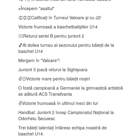
✊Începem "asaltul"
👏👏👏Calificați în Turneul Valoare și cu J2!
Victorie frumoasă a baschetbaliștilor U14
🤾‍♂️Returul seriei B pentru juniorii 2
🏀Al doilea turneu al sezonului pentru băieții de la
baschet U14
Mergem în "Valoare"!
Juniorii 3 joacă returul la Sighișoara
✌️🙂Victorie mare pentru băieții noștri
O fostă campioană a Germaniei la gimnastică artistică
se alătură ACS Transilvania
✌️Victorie frumoasă în ultimul meci din tur
Handbal: Juniorii 2 încep Campionatul Național la
Odorheiu Secuiesc
Trei băieți talentați întăresc echipa noastră de
baschet U14.