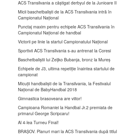
ACS Transilvania a câștigat derbyul de la Junioare II
Micii baschetbaliști de la ACS Transilvania intră în
Campionatul Național
Punctaj maxim pentru echipele ACS Transilvania în
Campionatul Național de handbal
Victorii pe linie la startul Campionatului Național
Sportivii ACS Transilvania s-au antrenat la Coresi
Baschetbaliștii lui Zeljko Bubanja, bronz la Mureș
Echipele de J3, ultima repetiție înaintea startului de
campionat
Micuții handbaliști de la Transilvania, la Festivalul
Național de BabyHandbal 2018
Gimnastica brasoveana are viitor!
Campioana Romaniei la Handbal Jr.2 premiata de
primarul George Scripcaru!
Al 4-lea Turneu Final!
BRAȘOV. Planuri mari la ACS Transilvania după titlul