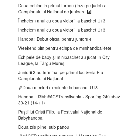
Doua echipe la primul turneu (faza pe judet) a
Campionatului National de junioare 4️⃣
Încheiem anul cu doua victorii la baschet U13
Incheiem anul cu doua victorii la baschet U13
Handbal: Debut oficial pentru juniorii 4
Weekend plin pentru echipa de minihandbal-fete
Echipele de baby și minibaschet au jucat în City
League, la Târgu Mureș
Juniorii 3 au terminat pe primul loc Seria E a
Campionatului Național
🏀Doua meciuri excelente la baschet U13
Handbal, J3M: #ACSTransilvania - Sporting Ghimbav
30-21 (14-11)
Puștii lui Cristi Filip, la Festivalul Național de
Babyhandbal
Doua zile pline, sub panou
🏀#ACSTransillvania a invins U Mobitelco Cluj