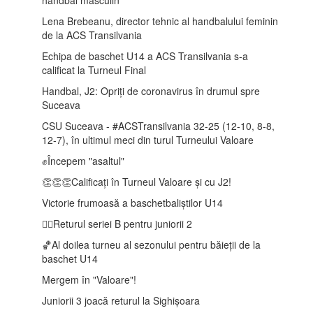
Lena Brebeanu, director tehnic al handbalului feminin
de la ACS Transilvania
Echipa de baschet U14 a ACS Transilvania s-a
calificat la Turneul Final
Handbal, J2: Opriți de coronavirus în drumul spre
Suceava
CSU Suceava - #ACSTransilvania 32-25 (12-10, 8-8,
12-7), în ultimul meci din turul Turneului Valoare
✊Începem "asaltul"
👏👏👏Calificați în Turneul Valoare și cu J2!
Victorie frumoasă a baschetbaliștilor U14
🤾‍♂️Returul seriei B pentru juniorii 2
🏀Al doilea turneu al sezonului pentru băieții de la
baschet U14
Mergem în "Valoare"!
Juniorii 3 joacă returul la Sighișoara