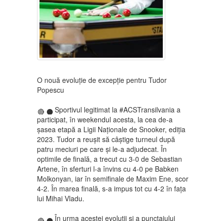
O nouă evoluție de excepție pentru Tudor
Popescu
Sportivul legitimat la
#ACSTransilvania
a
participat, în weekendul acesta, la cea de-a
șasea etapă a Ligii
Naționale de Snooker, ediția
2023. Tudor a reușit să câștige turneul după
patru meciuri pe care și le-a adjudecat. În
optimile de finală, a trecut cu 3-0 de Sebastian
Artene, în sferturi l-a învins cu 4-0 pe Babken
Molkonyan, iar în semifinale de Maxim Ene, scor
4-2. În marea finală, s-a impus tot cu 4-2 în fața
lui Mihai Vladu.
În urma acestei evoluții și a punctajului