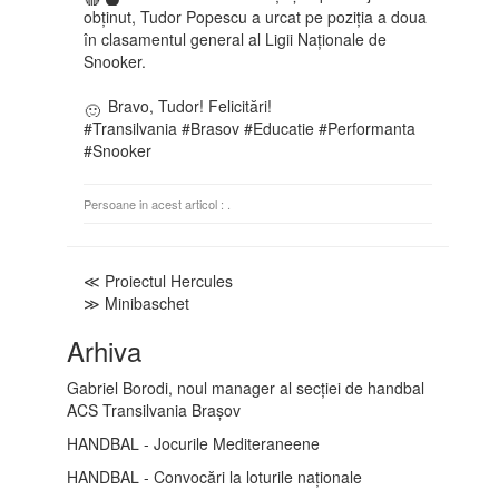
obținut, Tudor Popescu a urcat pe poziția a doua
în clasamentul general al Ligii Naționale de
Snooker.
Bravo, Tudor! Felicitări!
#Transilvania
#Brasov
#Educatie
#Performanta
#Snooker
Persoane in acest articol : .
≪ Proiectul Hercules
≫ Minibaschet
Arhiva
Gabriel Borodi, noul manager al secției de handbal
ACS Transilvania Brașov
HANDBAL - Jocurile Mediteraneene
HANDBAL - Convocări la loturile naționale