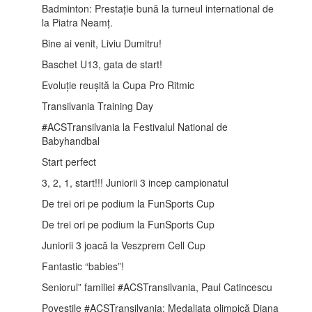
Badminton: Prestație bună la turneul international de
la Piatra Neamț.
Bine ai venit, Liviu Dumitru!
Baschet U13, gata de start!
Evoluție reușită la Cupa Pro Ritmic
Transilvania Training Day
#ACSTransilvania la Festivalul National de
Babyhandbal
Start perfect
3, 2, 1, start!!! Juniorii 3 incep campionatul
De trei ori pe podium la FunSports Cup
De trei ori pe podium la FunSports Cup
Juniorii 3 joacă la Veszprem Cell Cup
Fantastic “babies”!
Seniorul” familiei #ACSTransilvania, Paul Catincescu
Povestile #ACSTransilvania: Medaliata olimpică Diana