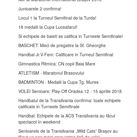
Junioarele 2 confirma!
Locul 1 la Turneul Semifinal de la Turda!
18 medalii la Cupa Luceafarul!
Si echipele de baieti se califica in Turneele Semifinale!
BASCHET: Meci de pregatire la Sf. Gheorghe
Handbal Jr.V-Fem: Calificare in Turneul Semifinal
Gimnastica Ritmica: CN copii Baia Mare
ATLETISM - Maratonul Brasovului
BADMINTON - Medalii la Cupa Tg. Mures
VOLEI Senioare: Play-Off Oradea 12 - 15 aprilie 2018
Handbalul de la Transilvania confirma: toate echipele
calificate in Turneele Semifinale
Handbal: Echipele de la ACS Transilvania au făcut
spectacol în weekend
Senioarele de la Transilvania „Wild Cats” Brașov au
făcut un pas mare spre prima ligă de volei