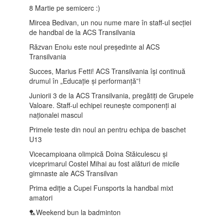
8 Martie pe semicerc :)
Mircea Bedivan, un nou nume mare în staff-ul secției
de handbal de la ACS Transilvania
Răzvan Enoiu este noul președinte al ACS
Transilvania
Succes, Marius Fetti! ACS Transilvania își continuă
drumul în „Educație și performanță”!
Juniorii 3 de la ACS Transilvania, pregătiți de Grupele
Valoare. Staff-ul echipei reunește componenți ai
naționalei mascul
Primele teste din noul an pentru echipa de baschet
U13
Vicecampioana olimpică Doina Stăiculescu și
viceprimarul Costel Mihai au fost alături de micile
gimnaste ale ACS Transilvan
Prima ediție a Cupei Funsports la handbal mixt
amatori
🏸Weekend bun la badminton