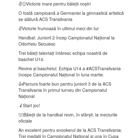
✌️🙂Victorie mare pentru băieții noștri
O fostă campioană a Germaniei la gimnastică artistică
se alătură ACS Transilvania
✌️Victorie frumoasă în ultimul meci din tur
Handbal: Juniorii 2 încep Campionatul Național la
Odorheiu Secuiesc
Trei băieți talentați întăresc echipa noastră de
baschet U14.
Revine și baschetul. Echipa U14 a #ACSTransilvania
începe Campionatul Național în luna martie.
👍Parcurs foarte bun pentru juniorii 3 de la ACS
Transilvania în primul turneu din Campionatul
Național
🤾Start joc!
🤾‍♂️Băieții de la handbal revin, în sfârșit, la meciurile
oficiale
An excelent pentru snookerul de la ACS Transilvania:
Trei medalii în Campionatul Național și una în Cupa