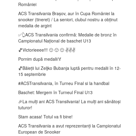
României
ACS Transilvania Brașov, aur în Cupa României la
snooker (tineret) / La seniori, clubul nostru a obținut
medalia de argint
✅👆ACS Transilvania confirmă: Medalie de bronz în
Campionatul Național de baschet U13
🏀Victorieeee!!! 🙂 🙂 🙂 ✌️✌️✌️
Pornim după medalii🏅
🏀Băieții lui Zeljko Bubanja luptă pentru medalii în 12-
15 septembrie
️#ACSTransilvania, în Turneu Final si la handbal
Baschet: Mergem în Turneul Final U13
🎉La mulți ani ACS Transilvania! La mulți ani sănătoși
tuturor!
Stam acasa! Totul va fi bine!
ACS Transilvania a avut reprezentanți la Campionatul
European de Snooker