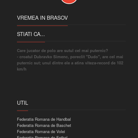
VREMEA IN BRASOV
STIATI CA...
Care jucator de polo are sutul cel mai puternic?
- croatul Dubravko Simenc, poreclit "Dudo", are cel mai
puternic sut; unul dintre ele a atins viteza-record de 102
km/h
UTIL
Federatia Romana de Handbal
Federatia Romana de Baschet
Federatia Romana de Volei
Federatia Romana de Fotbal