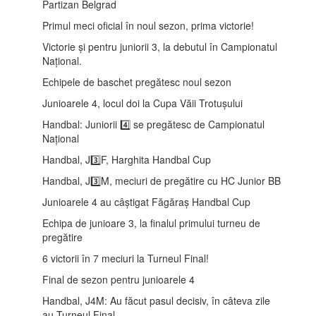
Partizan Belgrad
Primul meci oficial în noul sezon, prima victorie!
Victorie și pentru juniorii 3, la debutul în Campionatul
Național.
Echipele de baschet pregătesc noul sezon
Junioarele 4, locul doi la Cupa Văii Trotușului
Handbal: Juniorii 4️⃣ se pregătesc de Campionatul
Național
Handbal, J3️⃣F, Harghita Handbal Cup
Handbal, J3️⃣M, meciuri de pregătire cu HC Junior BB
Junioarele 4 au câștigat Făgăraș Handbal Cup
Echipa de junioare 3, la finalul primului turneu de
pregătire
6 victorii în 7 meciuri la Turneul Final!
Final de sezon pentru junioarele 4
Handbal, J4M: Au făcut pasul decisiv, în câteva zile
au Turneul Final