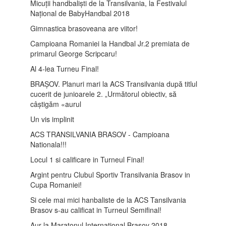
Micuții handbaliști de la Transilvania, la Festivalul
Național de BabyHandbal 2018
Gimnastica brasoveana are viitor!
Campioana Romaniei la Handbal Jr.2 premiata de
primarul George Scripcaru!
Al 4-lea Turneu Final!
BRAȘOV. Planuri mari la ACS Transilvania după titlul
cucerit de junioarele 2. „Următorul obiectiv, să
câștigăm «aurul
Un vis implinit
ACS TRANSILVANIA BRASOV - Campioana
Nationala!!!
Locul 1 si calificare in Turneul Final!
Argint pentru Clubul Sportiv Transilvania Brasov in
Cupa Romaniei!
Si cele mai mici hanbaliste de la ACS Tansilvania
Brasov s-au calificat in Turneul Semifinal!
Aur la Maratonul International Brașov 2018