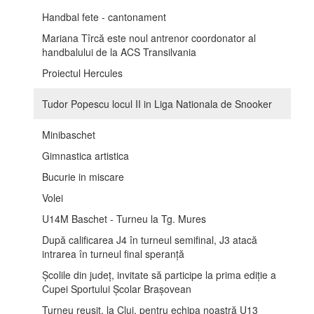
Handbal fete - cantonament
Mariana Tîrcă este noul antrenor coordonator al
handbalului de la ACS Transilvania
Proiectul Hercules
Tudor Popescu locul II in Liga Nationala de Snooker
Minibaschet
Gimnastica artistica
Bucurie in miscare
Volei
U14M Baschet - Turneu la Tg. Mures
După calificarea J4 în turneul semifinal, J3 atacă
intrarea în turneul final speranță
Școlile din județ, invitate să participe la prima ediție a
Cupei Sportului Școlar Brașovean
Turneu reușit, la Cluj, pentru echipa noastră U13