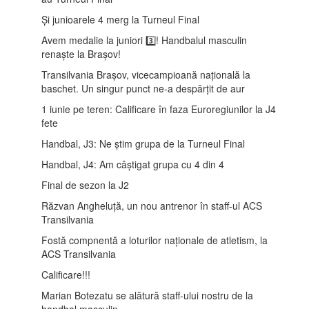
Și junioarele 4 merg la Turneul Final
Avem medalie la juniori 3️⃣! Handbalul masculin
renaște la Brașov!
Transilvania Brașov, vicecampioană națională la
baschet. Un singur punct ne-a despărțit de aur
1 iunie pe teren: Calificare în faza Euroregiunilor la J4
fete
Handbal, J3: Ne știm grupa de la Turneul Final
Handbal, J4: Am câștigat grupa cu 4 din 4
Final de sezon la J2
Răzvan Angheluță, un nou antrenor în staff-ul ACS
Transilvania
Fostă compnentă a loturilor naționale de atletism, la
ACS Transilvania
Calificare!!!
Marian Botezatu se alătură staff-ului nostru de la
handbal masculin