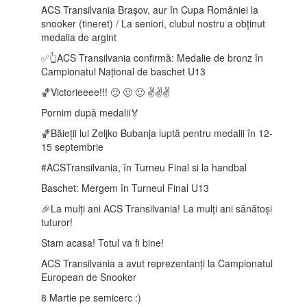
ACS Transilvania Brașov, aur în Cupa României la
snooker (tineret) / La seniori, clubul nostru a obținut
medalia de argint
✅👆ACS Transilvania confirmă: Medalie de bronz în
Campionatul Național de baschet U13
🏀Victorieeee!!! 🙂 🙂 🙂 ✌️✌️✌️
Pornim după medalii🏅
🏀Băieții lui Zeljko Bubanja luptă pentru medalii în 12-
15 septembrie
️#ACSTransilvania, în Turneu Final si la handbal
Baschet: Mergem în Turneul Final U13
🎉La mulți ani ACS Transilvania! La mulți ani sănătoși
tuturor!
Stam acasa! Totul va fi bine!
ACS Transilvania a avut reprezentanți la Campionatul
European de Snooker
8 Martie pe semicerc :)