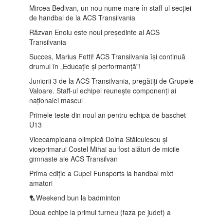
Mircea Bedivan, un nou nume mare în staff-ul secției
de handbal de la ACS Transilvania
Răzvan Enoiu este noul președinte al ACS
Transilvania
Succes, Marius Fetti! ACS Transilvania își continuă
drumul în „Educație și performanță”!
Juniorii 3 de la ACS Transilvania, pregătiți de Grupele
Valoare. Staff-ul echipei reunește componenți ai
naționalei mascul
Primele teste din noul an pentru echipa de baschet
U13
Vicecampioana olimpică Doina Stăiculescu și
viceprimarul Costel Mihai au fost alături de micile
gimnaste ale ACS Transilvan
Prima ediție a Cupei Funsports la handbal mixt
amatori
🏸Weekend bun la badminton
Doua echipe la primul turneu (faza pe judet) a