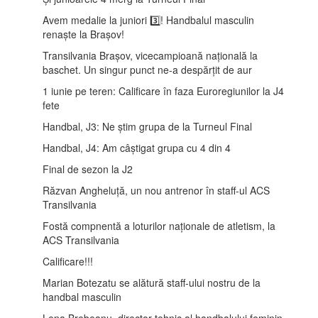
Avem medalie la juniori 3️⃣! Handbalul masculin
renaște la Brașov!
Transilvania Brașov, vicecampioană națională la
baschet. Un singur punct ne-a despărțit de aur
1 iunie pe teren: Calificare în faza Euroregiunilor la J4
fete
Handbal, J3: Ne știm grupa de la Turneul Final
Handbal, J4: Am câștigat grupa cu 4 din 4
Final de sezon la J2
Răzvan Angheluță, un nou antrenor în staff-ul ACS
Transilvania
Fostă compnentă a loturilor naționale de atletism, la
ACS Transilvania
Calificare!!!
Marian Botezatu se alătură staff-ului nostru de la
handbal masculin
Lena Brebeanu, director tehnic al handbalului feminin