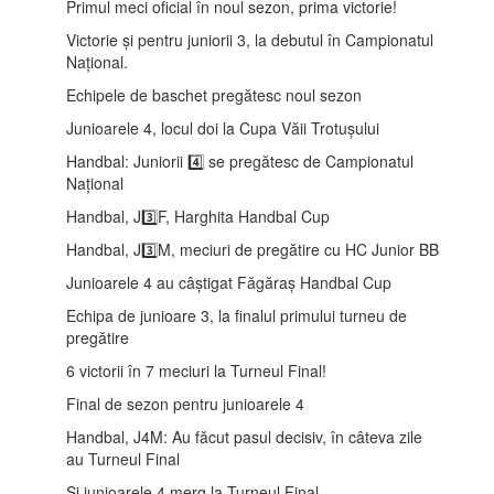
Primul meci oficial în noul sezon, prima victorie!
Victorie și pentru juniorii 3, la debutul în Campionatul
Național.
Echipele de baschet pregătesc noul sezon
Junioarele 4, locul doi la Cupa Văii Trotușului
Handbal: Juniorii 4️⃣ se pregătesc de Campionatul
Național
Handbal, J3️⃣F, Harghita Handbal Cup
Handbal, J3️⃣M, meciuri de pregătire cu HC Junior BB
Junioarele 4 au câștigat Făgăraș Handbal Cup
Echipa de junioare 3, la finalul primului turneu de
pregătire
6 victorii în 7 meciuri la Turneul Final!
Final de sezon pentru junioarele 4
Handbal, J4M: Au făcut pasul decisiv, în câteva zile
au Turneul Final
Și junioarele 4 merg la Turneul Final