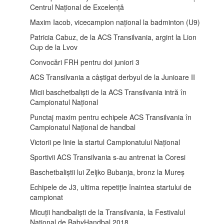
Centrul Național de Excelență
Maxim Iacob, vicecampion național la badminton (U9)
Patricia Cabuz, de la ACS Transilvania, argint la Lion
Cup de la Lvov
Convocări FRH pentru doi juniori 3
ACS Transilvania a câștigat derbyul de la Junioare II
Micii baschetbaliști de la ACS Transilvania intră în
Campionatul Național
Punctaj maxim pentru echipele ACS Transilvania în
Campionatul Național de handbal
Victorii pe linie la startul Campionatului Național
Sportivii ACS Transilvania s-au antrenat la Coresi
Baschetbaliștii lui Zeljko Bubanja, bronz la Mureș
Echipele de J3, ultima repetiție înaintea startului de
campionat
Micuții handbaliști de la Transilvania, la Festivalul
Național de BabyHandbal 2018