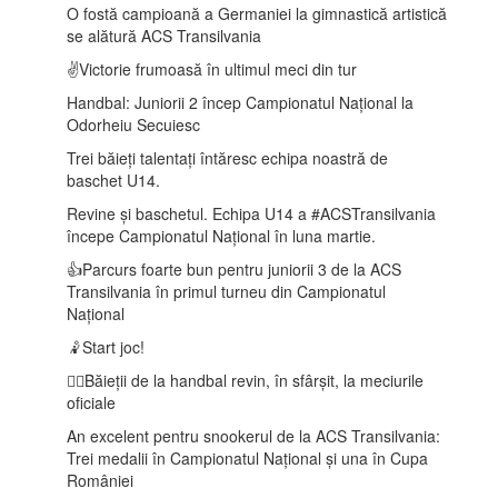
O fostă campioană a Germaniei la gimnastică artistică
se alătură ACS Transilvania
✌️Victorie frumoasă în ultimul meci din tur
Handbal: Juniorii 2 încep Campionatul Național la
Odorheiu Secuiesc
Trei băieți talentați întăresc echipa noastră de
baschet U14.
Revine și baschetul. Echipa U14 a #ACSTransilvania
începe Campionatul Național în luna martie.
👍Parcurs foarte bun pentru juniorii 3 de la ACS
Transilvania în primul turneu din Campionatul
Național
🤾Start joc!
🤾‍♂️Băieții de la handbal revin, în sfârșit, la meciurile
oficiale
An excelent pentru snookerul de la ACS Transilvania:
Trei medalii în Campionatul Național și una în Cupa
României