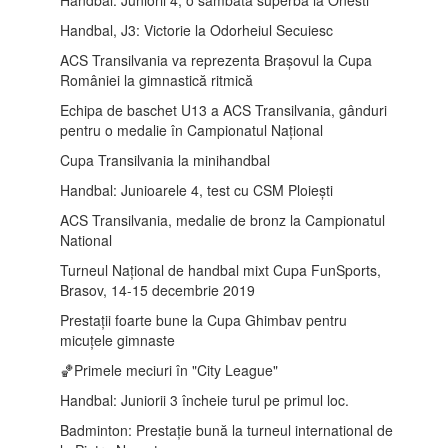
Handbal, J3: Victorie la Odorheiul Secuiesc
ACS Transilvania va reprezenta Brașovul la Cupa
României la gimnastică ritmică
Echipa de baschet U13 a ACS Transilvania, gânduri
pentru o medalie în Campionatul Național
Cupa Transilvania la minihandbal
Handbal: Junioarele 4, test cu CSM Ploiești
ACS Transilvania, medalie de bronz la Campionatul
National
Turneul Național de handbal mixt Cupa FunSports,
Brasov, 14-15 decembrie 2019
Prestații foarte bune la Cupa Ghimbav pentru
micuțele gimnaste
🏀Primele meciuri în "City League"
Handbal: Juniorii 3 încheie turul pe primul loc.
Badminton: Prestație bună la turneul international de