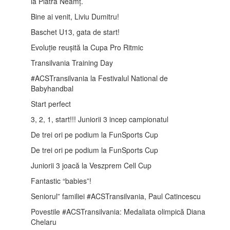
la Piatra Neamț.
Bine ai venit, Liviu Dumitru!
Baschet U13, gata de start!
Evoluție reușită la Cupa Pro Ritmic
Transilvania Training Day
#ACSTransilvania la Festivalul National de
Babyhandbal
Start perfect
3, 2, 1, start!!! Juniorii 3 incep campionatul
De trei ori pe podium la FunSports Cup
De trei ori pe podium la FunSports Cup
Juniorii 3 joacă la Veszprem Cell Cup
Fantastic “babies”!
Seniorul” familiei #ACSTransilvania, Paul Catincescu
Povestile #ACSTransilvania: Medaliata olimpică Diana
Chelaru