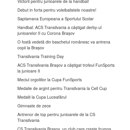
Victorii pentru junioarele de la handbal!
Debut in forta pentru voleibalistele noastre!
Saptamana Europeana a Sportului Scolar
Handbal: ACS Transilvania a câștigat derby-ul
junioarelor II cu Corona Brașov
O fostă vedetă din baschetul românesc va antrena
copii la Brașov
Transilvania Training Day
ACS Transilvania Brașov a câștigat trofeul FunSports
la junioare II
Meciul orgoliilor la Cupa FunSports
Medalie de argint pentru Transilvania la Cell Cup
Medalii la Cupa Luceafărul
Gimnaste de zece
Antrenor de top pentru junioarele de la CS
Transilvania
CS Transilvania Brașov, un club care crește frumos