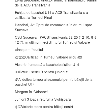
de la ACS Transilvania
Echipa de baschet U14 a ACS Transilvania s-a
calificat la Turneul Final
Handbal, J2: Opriți de coronavirus în drumul spre
Suceava
CSU Suceava - #ACSTransilvania 32-25 (12-10, 8-8,
12-7), în ultimul meci din turul Turneului Valoare
✊Începem "asaltul"
👏👏👏Calificați în Turneul Valoare și cu J2!
Victorie frumoasă a baschetbaliștilor U14
🤾‍♂️Returul seriei B pentru juniorii 2
🏀Al doilea turneu al sezonului pentru băieții de la
baschet U14
Mergem în "Valoare"!
Juniorii 3 joacă returul la Sighișoara
✌️🙂Victorie mare pentru băieții noștri