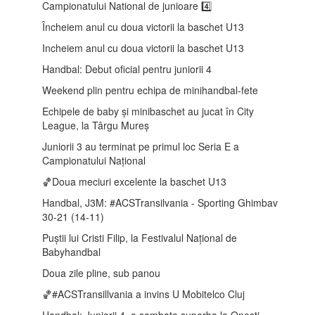
Campionatului National de junioare 4️⃣
Încheiem anul cu doua victorii la baschet U13
Incheiem anul cu doua victorii la baschet U13
Handbal: Debut oficial pentru juniorii 4
Weekend plin pentru echipa de minihandbal-fete
Echipele de baby și minibaschet au jucat în City
League, la Târgu Mureș
Juniorii 3 au terminat pe primul loc Seria E a
Campionatului Național
🏀Doua meciuri excelente la baschet U13
Handbal, J3M: #ACSTransilvania - Sporting Ghimbav
30-21 (14-11)
Puștii lui Cristi Filip, la Festivalul Național de
Babyhandbal
Doua zile pline, sub panou
🏀#ACSTransillvania a invins U Mobitelco Cluj
Handbal: Juniorii 4, o sambata superba la Onesti