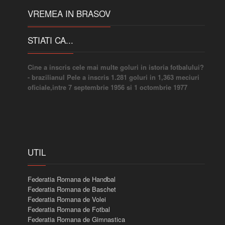
VREMEA IN BRASOV
STIATI CA...
Cine a inscris cele mai multe goluri in istoria fotbalului?
- brazilianul Pele a inscris 1.281 goluri in 1,363 meciuri
oficiale,intre 7 septembrie 1956 si 1 octombrie 1977
UTIL
Federatia Romana de Handbal
Federatia Romana de Baschet
Federatia Romana de Volei
Federatia Romana de Fotbal
Federatia Romana de Gimnastica