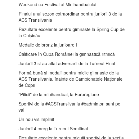
Weekend cu Festival al Minihandbalului
Finalul unui sezon extraordinar pentru juniorii 3 de la
ACS Transilvania
Rezultate excelente pentru gimnaste la Spring Cup de
la Chișinău
Medalie de bronz la junioare I
Calificare în Cupa României la gimnastică ritmică
Juniorii 3 si-au aflat adversarii de la Turneul Final
Formă bună și medalii pentru micile gimnaste de la
ACS Transilvania, înainte de Campionatele Naționale
de Copii
"Piticii" de la minihandbal, la Euroregiune
Sportivi de la #ACSTransilvania #badminton sunt pe
val
Un nou vis implinit
Juniorii 4 merg la Turneul Semifinal
Rezultate excelente pentru micutii sportivi de la sectia