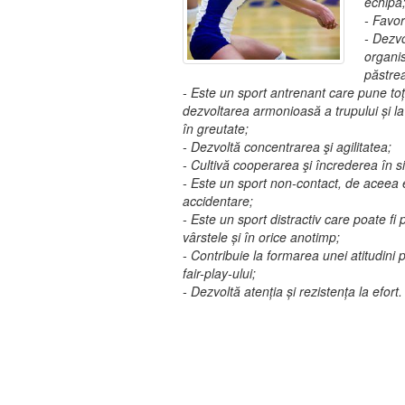
echipă
- Favor
- Dezv
organi
păstrea
- Este un sport antrenant care pune toț
dezvoltarea armonioasă a trupului și la
în greutate;
- Dezvoltă concentrarea şi agilitatea;
- Cultivă cooperarea şi încrederea în s
- Este un sport non-contact, de aceea 
accidentare;
- Este un sport distractiv care poate fi 
vârstele și în orice anotimp;
- Contribuie la formarea unei atitudini po
fair-play-ului;
- Dezvoltă atenția și rezistența la efort.