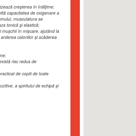
;
izează creşterea în înălţime;
oltă capacitatea de oxigenare a
smului, musculatura se
za tonică şi elastică;
i mușchii în mișcare, ajutând la
 arderea caloriilor și scăderea
ine;
există risc redus de
practicat de copiii de toate
zitive, a spiritului de echipă și