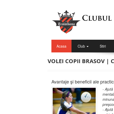
Acasa
Club
Stiri
VOLEI COPII BRASOV |
Avantaje şi beneficii ale practică
- Ajută
mentală
minunat
preşcol
- Ajută