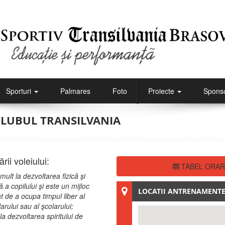
Sporturi
Palmares
Foto
Proiecte
Sponso
 CLUBUL TRANSILVANIA
rii voleiului:
TABEL ORA
 mult la dezvoltarea fizică şi
 a copilului şi este un mijloc
LOCATII ANTRENAMENT
 de a ocupa timpul liber al
arului sau al şcolarului;
 la dezvoltarea spiritului de