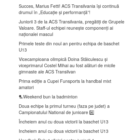
Succes, Marius Fetti! ACS Transilvania își continuă
drumul în „Educație și performanță”!
Juniorii 3 de la ACS Transilvania, pregătiți de Grupele
Valoare. Staff-ul echipei reunește componenți ai
naționalei mascul
Primele teste din noul an pentru echipa de baschet
U13
Vicecampioana olimpică Doina Stăiculescu și
viceprimarul Costel Mihai au fost alături de micile
gimnaste ale ACS Transilvan
Prima ediție a Cupei Funsports la handbal mixt
amatori
🏸Weekend bun la badminton
Doua echipe la primul turneu (faza pe judet) a
Campionatului National de junioare 4️⃣
Încheiem anul cu doua victorii la baschet U13
Incheiem anul cu doua victorii la baschet U13