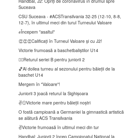
Handbal, J2: Opriți de coronavirus în drumul spre
Suceava
CSU Suceava - #ACSTransilvania 32-25 (12-10, 8-8,
12-7), în ultimul meci din turul Turneului Valoare
✊Începem "asaltul"
👏👏👏Calificați în Turneul Valoare și cu J2!
Victorie frumoasă a baschetbaliștilor U14
🤾‍♂️Returul seriei B pentru juniorii 2
🏀Al doilea turneu al sezonului pentru băieții de la
baschet U14
Mergem în "Valoare"!
Juniorii 3 joacă returul la Sighișoara
✌️🙂Victorie mare pentru băieții noștri
O fostă campioană a Germaniei la gimnastică artistică
se alătură ACS Transilvania
✌️Victorie frumoasă în ultimul meci din tur
Handbal: Juniorii 2 încep Campionatul Național la