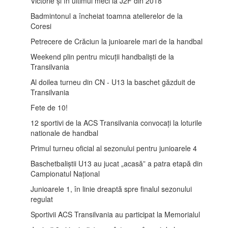
Victorie și în ultimul meci la J2F din 2018
Badmintonul a încheiat toamna atelierelor de la
Coresi
Petrecere de Crăciun la junioarele mari de la handbal
Weekend plin pentru micuții handbaliști de la
Transilvania
Al doilea turneu din CN - U13 la baschet găzduit de
Transilvania
Fete de 10!
12 sportivi de la ACS Transilvania convocați la loturile
nationale de handbal
Primul turneu oficial al sezonului pentru junioarele 4
Baschetbaliștii U13 au jucat „acasă” a patra etapă din
Campionatul Național
Junioarele 1, în linie dreaptă spre finalul sezonului
regulat
Sportivii ACS Transilvania au participat la Memorialul