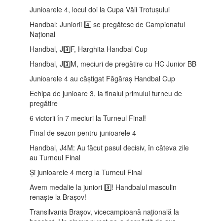
Junioarele 4, locul doi la Cupa Văii Trotușului
Handbal: Juniorii 4️⃣ se pregătesc de Campionatul
Național
Handbal, J3️⃣F, Harghita Handbal Cup
Handbal, J3️⃣M, meciuri de pregătire cu HC Junior BB
Junioarele 4 au câștigat Făgăraș Handbal Cup
Echipa de junioare 3, la finalul primului turneu de
pregătire
6 victorii în 7 meciuri la Turneul Final!
Final de sezon pentru junioarele 4
Handbal, J4M: Au făcut pasul decisiv, în câteva zile
au Turneul Final
Și junioarele 4 merg la Turneul Final
Avem medalie la juniori 3️⃣! Handbalul masculin
renaște la Brașov!
Transilvania Brașov, vicecampioană națională la