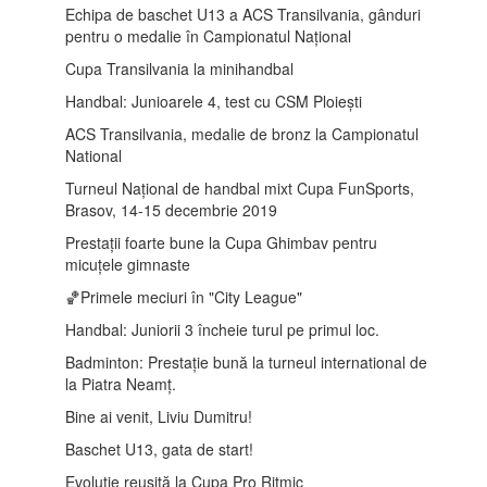
Echipa de baschet U13 a ACS Transilvania, gânduri
pentru o medalie în Campionatul Național
Cupa Transilvania la minihandbal
Handbal: Junioarele 4, test cu CSM Ploiești
ACS Transilvania, medalie de bronz la Campionatul
National
Turneul Național de handbal mixt Cupa FunSports,
Brasov, 14-15 decembrie 2019
Prestații foarte bune la Cupa Ghimbav pentru
micuțele gimnaste
🏀Primele meciuri în "City League"
Handbal: Juniorii 3 încheie turul pe primul loc.
Badminton: Prestație bună la turneul international de
la Piatra Neamț.
Bine ai venit, Liviu Dumitru!
Baschet U13, gata de start!
Evoluție reușită la Cupa Pro Ritmic