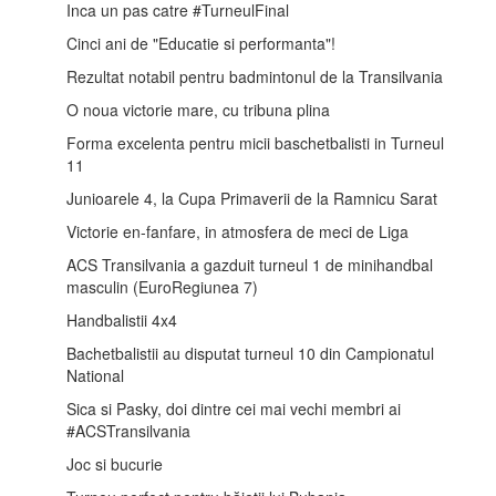
Inca un pas catre #TurneulFinal
Cinci ani de "Educatie si performanta"!
Rezultat notabil pentru badmintonul de la Transilvania
O noua victorie mare, cu tribuna plina
Forma excelenta pentru micii baschetbalisti in Turneul
11
Junioarele 4, la Cupa Primaverii de la Ramnicu Sarat
Victorie en-fanfare, in atmosfera de meci de Liga
ACS Transilvania a gazduit turneul 1 de minihandbal
masculin (EuroRegiunea 7)
Handbalistii 4x4
Bachetbalistii au disputat turneul 10 din Campionatul
National
Sica si Pasky, doi dintre cei mai vechi membri ai
#ACSTransilvania
Joc si bucurie