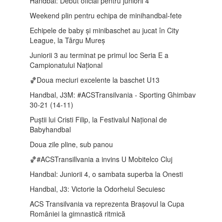
Handbal: Debut oficial pentru juniorii 4
Weekend plin pentru echipa de minihandbal-fete
Echipele de baby și minibaschet au jucat în City
League, la Târgu Mureș
Juniorii 3 au terminat pe primul loc Seria E a
Campionatului Național
🏀Doua meciuri excelente la baschet U13
Handbal, J3M: #ACSTransilvania - Sporting Ghimbav
30-21 (14-11)
Puștii lui Cristi Filip, la Festivalul Național de
Babyhandbal
Doua zile pline, sub panou
🏀#ACSTransillvania a invins U Mobitelco Cluj
Handbal: Juniorii 4, o sambata superba la Onesti
Handbal, J3: Victorie la Odorheiul Secuiesc
ACS Transilvania va reprezenta Brașovul la Cupa
României la gimnastică ritmică