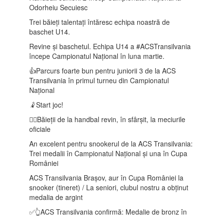
Odorheiu Secuiesc
Trei băieți talentați întăresc echipa noastră de
baschet U14.
Revine și baschetul. Echipa U14 a #ACSTransilvania
începe Campionatul Național în luna martie.
👍Parcurs foarte bun pentru juniorii 3 de la ACS
Transilvania în primul turneu din Campionatul
Național
🤾Start joc!
🤾‍♂️Băieții de la handbal revin, în sfârșit, la meciurile
oficiale
An excelent pentru snookerul de la ACS Transilvania:
Trei medalii în Campionatul Național și una în Cupa
României
ACS Transilvania Brașov, aur în Cupa României la
snooker (tineret) / La seniori, clubul nostru a obținut
medalia de argint
✅👆ACS Transilvania confirmă: Medalie de bronz în