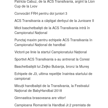
Patricia Cabuz, de la ACS Transilvania, argint la Lion
Cup de la Lvov
Convocări FRH pentru doi juniori 3
ACS Transilvania a câștigat derbyul de la Junioare II
Micii baschetbaliști de la ACS Transilvania intră în
Campionatul Național
Punctaj maxim pentru echipele ACS Transilvania în
Campionatul Național de handbal
Victorii pe linie la startul Campionatului Național
Sportivii ACS Transilvania s-au antrenat la Coresi
Baschetbaliștii lui Zeljko Bubanja, bronz la Mureș
Echipele de J3, ultima repetiție înaintea startului de
campionat
Micuții handbaliști de la Transilvania, la Festivalul
Național de BabyHandbal 2018
Gimnastica brasoveana are viitor!
Campioana Romaniei la Handbal Jr.2 premiata de