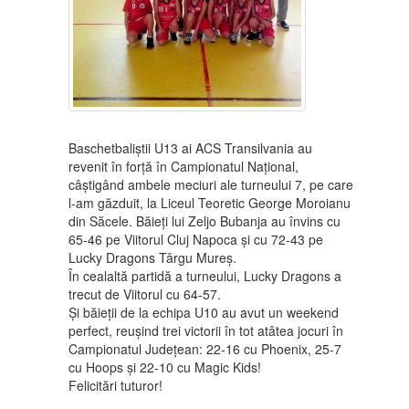
Baschetbaliștii U13 ai ACS Transilvania au
revenit în forță în Campionatul Național,
câștigând ambele meciuri ale turneului 7, pe care
l-am găzduit, la Liceul Teoretic George Moroianu
din Săcele. Băieți lui Zeljo Bubanja au învins cu
65-46 pe Viitorul Cluj Napoca și cu 72-43 pe
Lucky Dragons Târgu Mureș.
În cealaltă partidă a turneului, Lucky Dragons a
trecut de Viitorul cu 64-57.
Și băieții de la echipa U10 au avut un weekend
perfect, reușind trei victorii în tot atâtea jocuri în
Campionatul Județean: 22-16 cu Phoenix, 25-7
cu Hoops și 22-10 cu Magic Kids!
Felicitări tuturor!