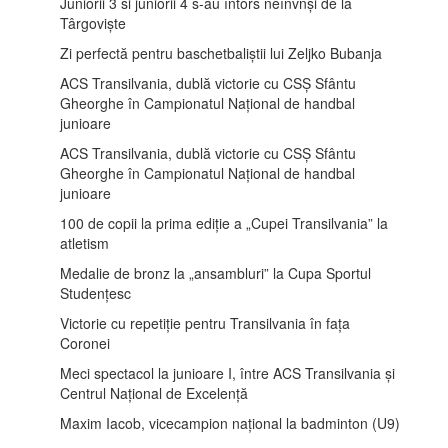
Juniorii 3 si juniorii 4 s-au întors neînvnși de la
Târgoviște
Zi perfectă pentru baschetbaliștii lui Zeljko Bubanja
ACS Transilvania, dublă victorie cu CSȘ Sfântu
Gheorghe în Campionatul Național de handbal
junioare
ACS Transilvania, dublă victorie cu CSȘ Sfântu
Gheorghe în Campionatul Național de handbal
junioare
100 de copii la prima ediție a „Cupei Transilvania” la
atletism
Medalie de bronz la „ansambluri” la Cupa Sportul
Studențesc
Victorie cu repetiție pentru Transilvania în fața
Coronei
Meci spectacol la junioare I, între ACS Transilvania și
Centrul Național de Excelență
Maxim Iacob, vicecampion național la badminton (U9)