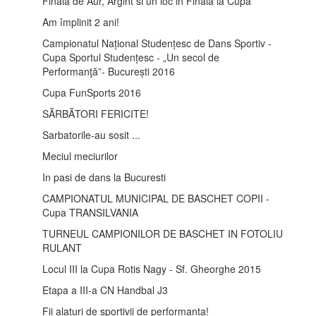
Finala de Aur, Argint si un loc in Finala la Cupa
Am împlinit 2 ani!
Campionatul Național Studențesc de Dans Sportiv -
Cupa Sportul Studențesc - „Un secol de
Performanţă”- București 2016
Cupa FunSports 2016
SĂRBĂTORI FERICITE!
Sarbatorile-au sosit ...
Meciul meciurilor
In pasi de dans la Bucuresti
CAMPIONATUL MUNICIPAL DE BASCHET COPII -
Cupa TRANSILVANIA
TURNEUL CAMPIONILOR DE BASCHET IN FOTOLIU
RULANT
Locul III la Cupa Rotis Nagy - Sf. Gheorghe 2015
Etapa a III-a CN Handbal J3
Fii alaturi de sportivii de performanta!