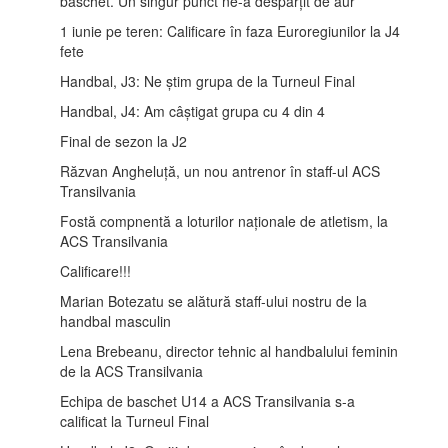
baschet. Un singur punct ne-a despărțit de aur
1 iunie pe teren: Calificare în faza Euroregiunilor la J4
fete
Handbal, J3: Ne știm grupa de la Turneul Final
Handbal, J4: Am câștigat grupa cu 4 din 4
Final de sezon la J2
Răzvan Angheluță, un nou antrenor în staff-ul ACS
Transilvania
Fostă compnentă a loturilor naționale de atletism, la
ACS Transilvania
Calificare!!!
Marian Botezatu se alătură staff-ului nostru de la
handbal masculin
Lena Brebeanu, director tehnic al handbalului feminin
de la ACS Transilvania
Echipa de baschet U14 a ACS Transilvania s-a
calificat la Turneul Final