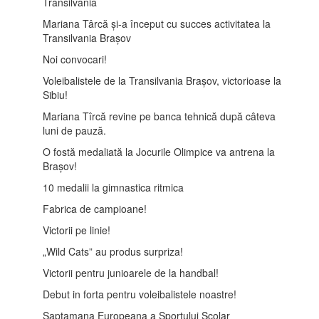
Transilvania
Mariana Târcă și-a început cu succes activitatea la
Transilvania Brașov
Noi convocari!
Voleibalistele de la Transilvania Brașov, victorioase la
Sibiu!
Mariana Tîrcă revine pe banca tehnică după câteva
luni de pauză.
O fostă medaliată la Jocurile Olimpice va antrena la
Brașov!
10 medalii la gimnastica ritmica
Fabrica de campioane!
Victorii pe linie!
„Wild Cats” au produs surpriza!
Victorii pentru junioarele de la handbal!
Debut in forta pentru voleibalistele noastre!
Saptamana Europeana a Sportului Scolar