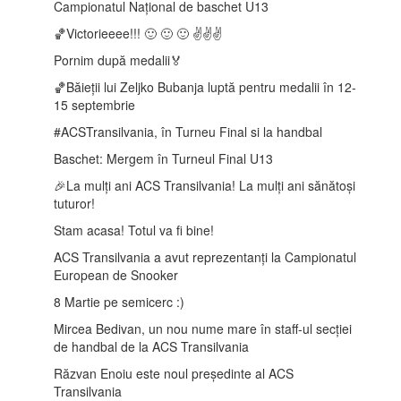
Campionatul Național de baschet U13
🏀Victorieeee!!! 🙂 🙂 🙂 ✌️✌️✌️
Pornim după medalii🏅
🏀Băieții lui Zeljko Bubanja luptă pentru medalii în 12-
15 septembrie
️#ACSTransilvania, în Turneu Final si la handbal
Baschet: Mergem în Turneul Final U13
🎉La mulți ani ACS Transilvania! La mulți ani sănătoși
tuturor!
Stam acasa! Totul va fi bine!
ACS Transilvania a avut reprezentanți la Campionatul
European de Snooker
8 Martie pe semicerc :)
Mircea Bedivan, un nou nume mare în staff-ul secției
de handbal de la ACS Transilvania
Răzvan Enoiu este noul președinte al ACS
Transilvania