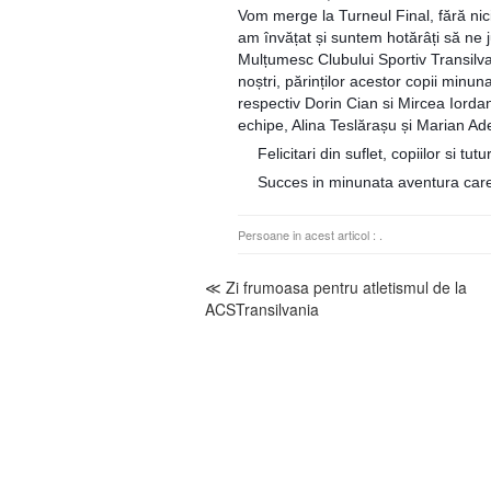
Vom merge la Turneul Final, fără ni
am învățat și suntem hotărâți să ne
Mulțumesc Clubului Sportiv Transilva
noștri, părinților acestor copii minunaț
respectiv Dorin Cian si Mircea Iorda
echipe, Alina Teslărașu și Marian Ade
Felicitari din suflet, copiilor si tut
👏
Succes in minunata aventura care
✊
Persoane in acest articol :
.
≪ Zi frumoasa pentru atletismul de la
ACSTransilvania