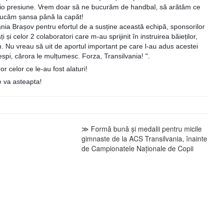
cio presiune. Vrem doar să ne bucurăm de handbal, să arătăm ce
 jucăm șansa până la capăt!
nia Brașov pentru efortul de a susține această echipă, sponsorilor
i și celor 2 colaboratori care m-au sprijinit în instruirea băieților,
n. Nu vreau să uit de aportul important pe care l-au adus acestei
spi, cărora le mulțumesc. Forza, Transilvania! ".
uror celor ce le-au fost alaturi!
 va asteapta!
≫ Formă bună și medalii pentru micile
gimnaste de la ACS Transilvania, înainte
de Campionatele Naționale de Copii