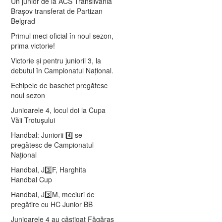
Un junior de la ACS Transilvania
Brașov transferat de Partizan
Belgrad
Primul meci oficial în noul sezon,
prima victorie!
Victorie și pentru juniorii 3, la
debutul în Campionatul Național.
Echipele de baschet pregătesc
noul sezon
Junioarele 4, locul doi la Cupa
Văii Trotușului
Handbal: Juniorii 4️⃣ se
pregătesc de Campionatul
Național
Handbal, J3️⃣F, Harghita
Handbal Cup
Handbal, J3️⃣M, meciuri de
pregătire cu HC Junior BB
Junioarele 4 au câștigat Făgăraș