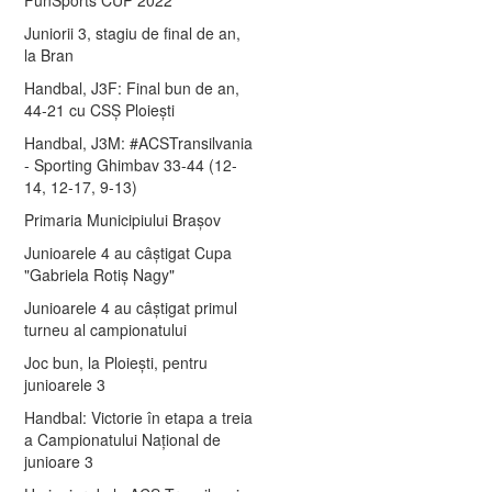
Juniorii 3, stagiu de final de an,
la Bran
Handbal, J3F: Final bun de an,
44-21 cu CSȘ Ploiești
Handbal, J3M: #ACSTransilvania
- Sporting Ghimbav 33-44 (12-
14, 12-17, 9-13)
Primaria Municipiului Brașov
Junioarele 4 au câștigat Cupa
"Gabriela Rotiș Nagy"
Junioarele 4 au câștigat primul
turneu al campionatului
Joc bun, la Ploiești, pentru
junioarele 3
Handbal: Victorie în etapa a treia
a Campionatului Național de
junioare 3