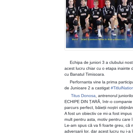
Echipa de juniori 3 a clubului nostr
🎉
acest lucru chiar cu o etapa inainte 
cu Banatul Timisoara.
Perfornanta vine la prima particip
🔝
de Junioare 2 a castigat
#
TitlulNatio
Titus Donosa
, antrenorul junioril
🎙️
ECHIPE DIN ȚARĂ, într-o companie sel
parcurs perfect, băieții noștri obținân
A fost un obiectiv ce mi-a fost impus 
mult pentru asta, motiv pentru care îi 
Le-am spus că va fi foarte greu, că m
adversarii lor, dar acest lucru nu i-a 