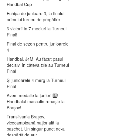
Handbal Cup
Echipa de junioare 3, la finalul
primului turneu de pregătire
6 victorii în 7 meciuri la Turneul
Final!
Final de sezon pentru junioarele
4
Handbal, J4M: Au făcut pasul
decisiv, în câteva zile au Turneul
Final
Și junioarele 4 merg la Turneul
Final
Avem medalie la juniori 3️⃣!
Handbalul masculin renaște la
Brașov!
Transilvania Brașov,
vicecampioană națională la
baschet. Un singur punct ne-a
despărțit de aur