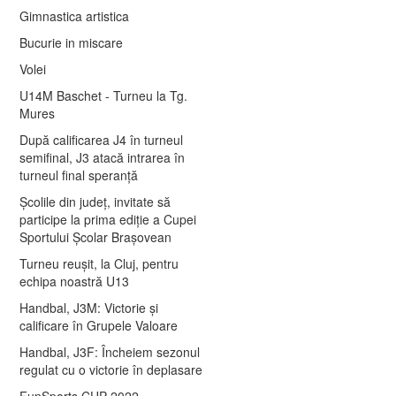
Gimnastica artistica
Bucurie in miscare
Volei
U14M Baschet - Turneu la Tg.
Mures
După calificarea J4 în turneul
semifinal, J3 atacă intrarea în
turneul final speranță
Școlile din județ, invitate să
participe la prima ediție a Cupei
Sportului Școlar Brașovean
Turneu reușit, la Cluj, pentru
echipa noastră U13
Handbal, J3M: Victorie și
calificare în Grupele Valoare
Handbal, J3F: Încheiem sezonul
regulat cu o victorie în deplasare
FunSports CUP 2022