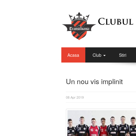
Acasa
Club
Stiri
Un nou vis implinit
08 Apr 2019