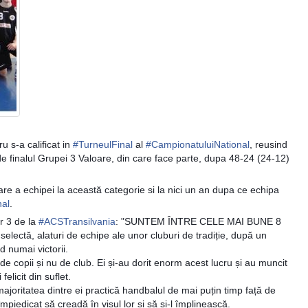
u s-a calificat in
#
TurneulFinal
al
#
CampionatuluiNational
, reusind
de finalul Grupei 3 Valoare, din care face parte, dupa 48-24 (24-12)
are a echipei la această categorie si la nici un an dupa ce echipa
nal
.
or 3 de la
#
ACSTransilvania
: "SUNTEM ÎNTRE CELE MAI BUNE 8
ectă, alaturi de echipe ale unor cluburi de tradiție, după un
d numai victorii.
de copii și nu de club. Ei și-au dorit enorm acest lucru și au muncit
felicit din suflet.
ajoritatea dintre ei practică handbalul de mai puțin timp față de
împiedicat să creadă în visul lor și să și-l împlinească.