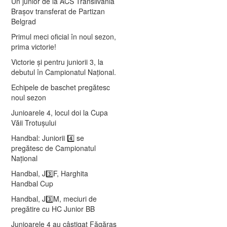
Un junior de la ACS Transilvania
Brașov transferat de Partizan
Belgrad
Primul meci oficial în noul sezon,
prima victorie!
Victorie și pentru juniorii 3, la
debutul în Campionatul Național.
Echipele de baschet pregătesc
noul sezon
Junioarele 4, locul doi la Cupa
Văii Trotușului
Handbal: Juniorii 4️⃣ se
pregătesc de Campionatul
Național
Handbal, J3️⃣F, Harghita
Handbal Cup
Handbal, J3️⃣M, meciuri de
pregătire cu HC Junior BB
Junioarele 4 au câștigat Făgăraș