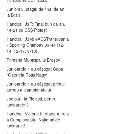
Juniorii 3, stagiu de final de an,
la Bran
Handbal, J3F: Final bun de an,
44-21 cu CSȘ Ploiești
Handbal, J3M: #ACSTransilvania
- Sporting Ghimbav 33-44 (12-
14, 12-17, 9-13)
Primaria Municipiului Brașov
Junioarele 4 au câștigat Cupa
"Gabriela Rotiș Nagy"
Junioarele 4 au câștigat primul
turneu al campionatului
Joc bun, la Ploiești, pentru
junioarele 3
Handbal: Victorie în etapa a treia
a Campionatului Național de
junioare 3