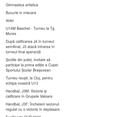
Gimnastica artistica
Bucurie in miscare
Volei
U14M Baschet - Turneu la Tg.
Mures
După calificarea J4 în turneul
semifinal, J3 atacă intrarea în
turneul final speranță
Școlile din județ, invitate să
participe la prima ediție a Cupei
Sportului Școlar Brașovean
Turneu reușit, la Cluj, pentru
echipa noastră U13
Handbal, J3M: Victorie și
calificare în Grupele Valoare
Handbal, J3F: Încheiem sezonul
regulat cu o victorie în deplasare
FunSports CUP 2022