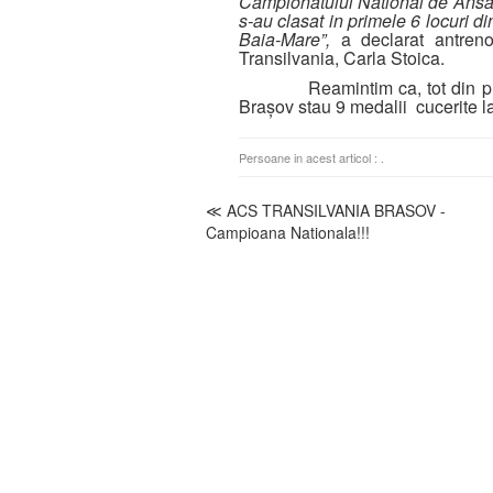
Campionatului National de Ansamb
s-au clasat in primele 6 locuri d
Baia-Mare”,
a declarat antreno
Transilvania, Carla Stoica.
Reamintim ca, tot din primava
Brașov stau 9 medalii cucerite l
Persoane in acest articol :
.
≪ ACS TRANSILVANIA BRASOV -
Campioana Nationala!!!