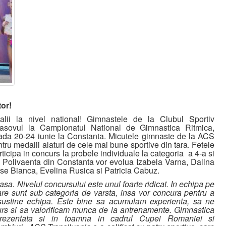
or!
lii la nivel national! Gimnastele de la Clubul Sportiv
rasovul la Campionatul National de Gimnastica Ritmica,
ioada 20-24 iunie la Constanta. Micutele gimnaste de la ACS
ntru medalii alaturi de cele mai bune sportive din tara. Fetele
ticipa in concurs la probele individuale la categoria a 4-a si
a Polivaenta din Constanta vor evolua Izabela Varna, Dalina
se Bianca, Evelina Rusica si Patricia Cabuz.
a. Nivelul concursului este unul foarte ridicat. In echipa pe
care sunt sub categoria de varsta, insa vor concura pentru a
 sustine echipa. Este bine sa acumulam experienta, sa ne
rs si sa valorificam munca de la antrenamente. Gimnastica
prezentata si in toamna in cadrul Cupei Romaniei si