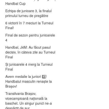
Handbal Cup
Echipa de junioare 3, la finalul
primului turneu de pregătire
6 victorii în 7 meciuri la Turneul
Final!
Final de sezon pentru junioarele
4
Handbal, J4M: Au făcut pasul
decisiv, în câteva zile au Turneul
Final
Și junioarele 4 merg la Turneul
Final
Avem medalie la juniori 3️⃣!
Handbalul masculin renaște la
Brașov!
Transilvania Brașov,
vicecampioană națională la
baschet. Un singur punct ne-a
despărțit de aur