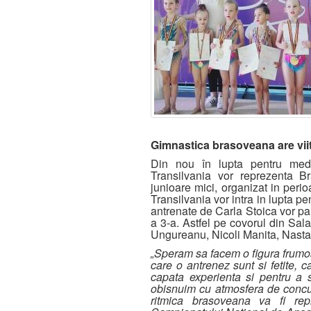
Gimnastica brasoveana are viit
Din nou în lupta pentru meda
Transilvania vor reprezenta B
junioare mici, organizat in per
Transilvania vor intra in lupta pe
antrenate de Carla Stoica vor par
a 3-a. Astfel pe covorul din Sal
Ungureanu, Nicoli Manita, Nasta
„Speram sa facem o figura frumoas
care o antrenez sunt si fetite, 
capata experienta si pentru a
obisnuim cu atmosfera de concu
ritmica brasoveana va fi re