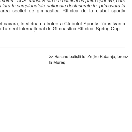
luri. ACS Transilvania s-a calificat cu patru sportive, care
in tara la campionatele nationale desfasurate in primavara la
area sectiei de gimnastica Ritmica de la clubul sportiv
ra, in vitrina cu trofee a Clubului Sportiv Transilvania
a Turneul Internațional de Gimnastică Ritmică, Spring Cup.
≫ Baschetbaliștii lui Zeljko Bubanja, bronz
la Mureș