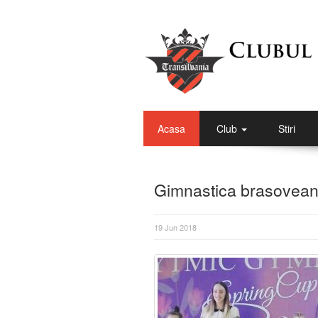
Acasa
Club
Stiri
Gimnastica brasoveana 
19 Jun 2018